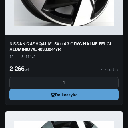
NISSAN QASHQAI 18" 5X114,3 ORYGINALNE FELGI
ALUMINIOWE 403000447R
18" · 5x114.3
2 266
zł
/ komplet
−
+
Do koszyka