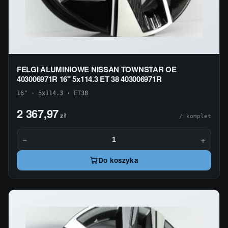
FELGI ALUMINIOWE NISSAN TOWNSTAR OE
403006971R 16" 5x114.3 ET 38 403006971R
16" · 5x114.3 · ET38
2 367,97
zł
/ komplet
−
+
Do koszyka