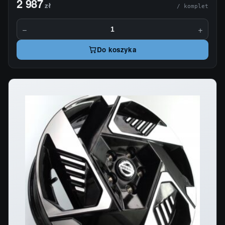
2 987
zł
/ komplet
−
+
Do koszyka