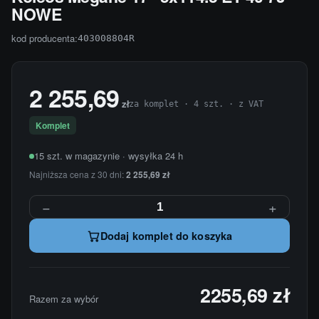
NOWE
kod producenta:
403008804R
2 255,69
zł
za komplet · 4 szt. · z VAT
Komplet
15 szt. w magazynie · wysyłka 24 h
Najniższa cena z 30 dni:
2 255,69 zł
−
+
Dodaj komplet do koszyka
2255,69 zł
Razem za wybór