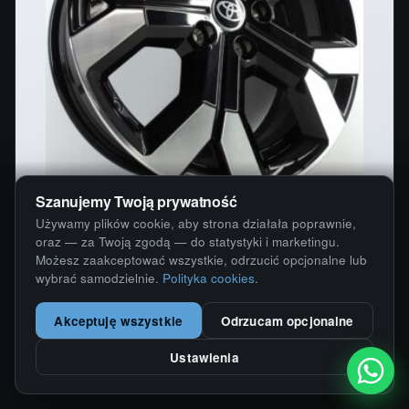
Szanujemy Twoją prywatność
Używamy plików cookie, aby strona działała poprawnie,
oraz — za Twoją zgodą — do statystyki i marketingu.
TOYOTA COROLLA AURIS RAV4 17" 5X114,3 FELGI
Możesz zaakceptować wszystkie, odrzucić opcjonalne lub
ALUMINIOWE TERGAN 403001967R
wybrać samodzielnie.
Polityka cookies
.
17" · 5x114.3 · ET32
Akceptuję wszystkie
Odrzucam opcjonalne
2 299,99
zł
/ komplet
Ustawienia
−
+