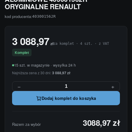
ORYGINALNE RENAULT
kod producenta:
403001562R
3 088,97
zł
za komplet · 4 szt. · z VAT
Komplet
15 szt. w magazynie · wysyłka 24 h
Najniższa cena z 30 dni:
3 088,97 zł
−
+
Dodaj komplet do koszyka
3088,97 zł
Razem za wybór