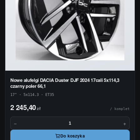
Nowe alufelgi DACIA Duster DJF 2024 17cali 5x114,3
czarny poler 66,1
17" · 5x114.3 · ET35
2 245,40
zł
/ komplet
−
+
Do koszyka