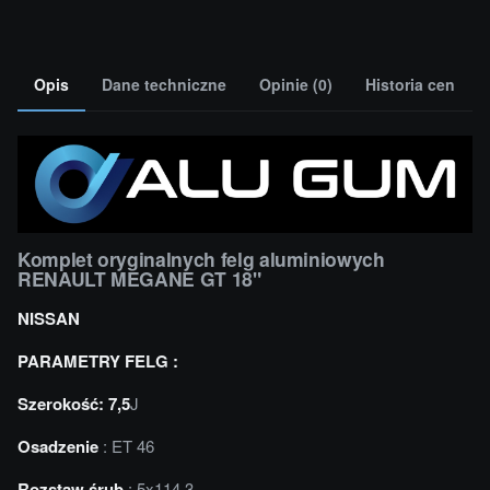
Opis
Dane techniczne
Opinie (0)
Historia cen
Komplet oryginalnych felg aluminiowych
RENAULT MEGANE GT 18"
NISSAN
PARAMETRY FELG :
Szerokość: 7,5
J
Osadzenie
: ET 46
Rozstaw śrub
: 5x114,3