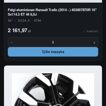
Felgi aluminiowe Renault Trafic (2014 - ) 403007870R 16"
5x114.3 ET 44 6,5J
16" · 5x114.3 · ET44
2 161,97
zł
/ komplet
−
+
Do koszyka