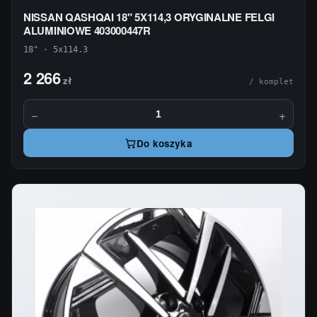
NISSAN QASHQAI 18" 5X114,3 ORYGINALNE FELGI
ALUMINIOWE 403000447R
18" · 5x114.3
2 266
zł
/ komplet
−
+
Do koszyka