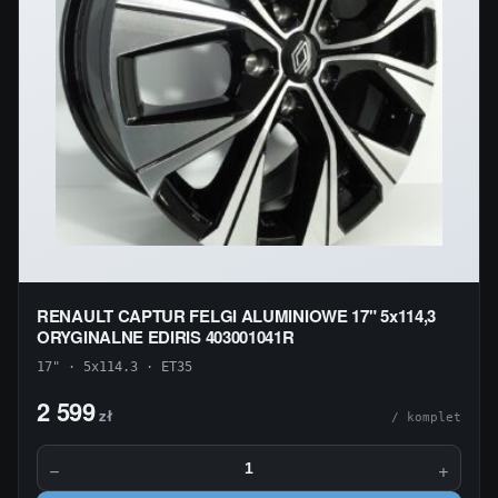
RENAULT CAPTUR FELGI ALUMINIOWE 17" 5x114,3
ORYGINALNE EDIRIS 403001041R
17" · 5x114.3 · ET35
2 599
zł
/ komplet
−
+