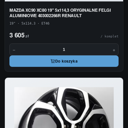
MAZDA XC90 XC80 19" 5x114,3 ORYGINALNE FELGI
ALUMINIOWE 403002266R RENAULT
19" · 5x114.3 · ET46
3 605
zł
/ komplet
−
+
Do koszyka