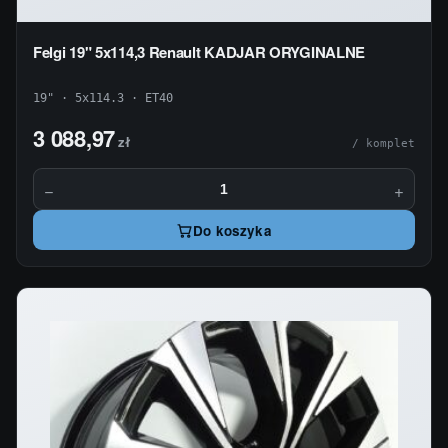
Felgi 19" 5x114,3 Renault KADJAR ORYGINALNE
19" · 5x114.3 · ET40
3 088,97
zł
/ komplet
−
+
Do koszyka