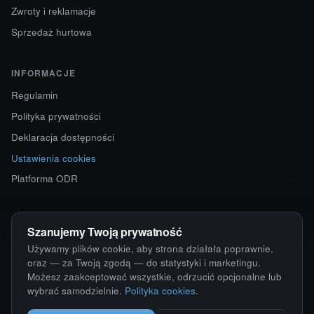
Zwroty i reklamacje
Sprzedaż hurtowa
INFORMACJE
Regulamin
Polityka prywatności
Deklaracja dostępności
Ustawienia cookies
Platforma ODR
KONTAKT
Szanujemy Twoją prywatność
ul. Starokościelna 12
Używamy plików cookie, aby strona działała poprawnie,
63-750 Sulmierzyce
oraz — za Twoją zgodą — do statystyki i marketingu.
Możesz zaakceptować wszystkie, odrzucić opcjonalne lub
792 171 171 · 791 110 055
wybrać samodzielnie.
Polityka cookies
.
alumy@alugum.pl