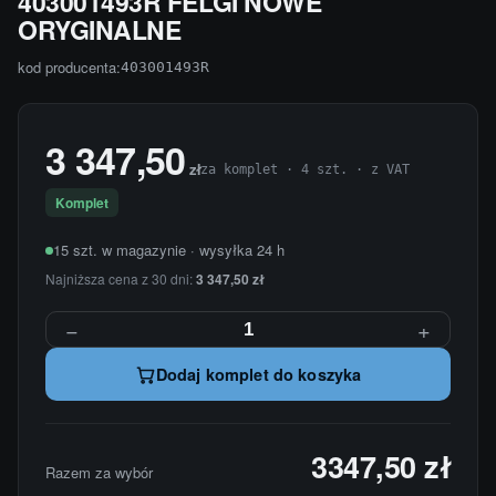
403001493R FELGI NOWE
ORYGINALNE
kod producenta:
403001493R
3 347,50
zł
za komplet · 4 szt. · z VAT
Komplet
15 szt. w magazynie · wysyłka 24 h
Najniższa cena z 30 dni:
3 347,50 zł
−
+
Dodaj komplet do koszyka
3347,50 zł
Razem za wybór