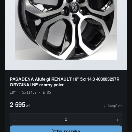
PASADENA Alufelgi RENAULT 18" 5x114,3 403003297R
ORYGINALNE czarny poler
18" · 5x114.3 · ET35
2 595
zł
/ komplet
−
+
Do koszyka