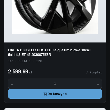
DACIA BIGSTER DUSTER Felgi aluminiowe 18cali
5x114,3 ET 45 403007567R
18" · 5x114.3 · ET38
2 599,99
zł
/ komplet
−
+
Do koszyka