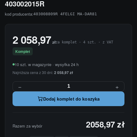
403002015R
kod producenta:
403008809R 4FELGI MA-DAR81
2 058,97
zł
za komplet · 4 szt. · z VAT
Komplet
10 szt. w magazynie · wysyłka 24 h
Najniższa cena z 30 dni:
2 058,97 zł
−
+
Dodaj komplet do koszyka
2058,97 zł
Razem za wybór