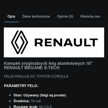
Opis
Dane techniczne
Opinie (0)
Historia cen
Komplet oryginalnych felg aluminiowych 18"
RENAULT MEGANE E-TECH
FELGI PASUJĄ DO TOYOTA COROLLA
PARAMETRY FELG:
Stan: Używany (felgi są proste)
Średnica:
18 cali
Rozstaw śrub:
5x114,3