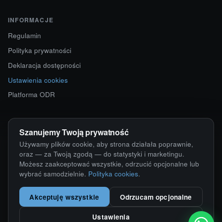
INFORMACJE
Regulamin
Polityka prywatności
Deklaracja dostępności
Ustawienia cookies
Platforma ODR
KONTAKT
Szanujemy Twoją prywatność
ul. Starokościelna 12
Używamy plików cookie, aby strona działała poprawnie,
63-750 Sulmierzyce
oraz — za Twoją zgodą — do statystyki i marketingu.
Możesz zaakceptować wszystkie, odrzucić opcjonalne lub
792 171 171 · 791 110 055
wybrać samodzielnie.
Polityka cookies
.
alumy@alugum.pl
Akceptuję wszystkie
Odrzucam opcjonalne
Ustawienia