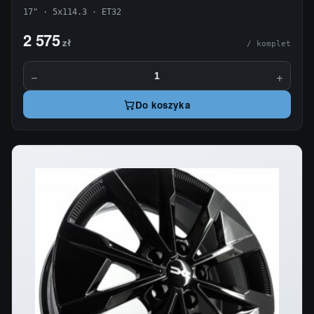
17" · 5x114.3 · ET32
2 575
zł
/ komplet
−
+
Do koszyka