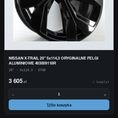
NISSAN X-TRAIL 20" 5x114,3 ORYGINALNE FELGI
ALUMINIOWE 403009118R
20" · 5x114.3 · ET40
3 605
zł
/ komplet
−
+
Do koszyka