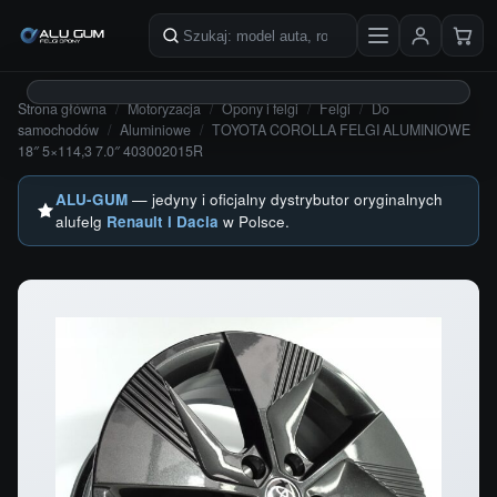
Przejdź do treści
Szukaj produktów
Strona główna
/
Motoryzacja
/
Opony i felgi
/
Felgi
/
Do
samochodów
/
Aluminiowe
/
TOYOTA COROLLA FELGI ALUMINIOWE
18″ 5×114,3 7.0″ 403002015R
ALU-GUM
— jedyny i oficjalny dystrybutor oryginalnych
alufelg
Renault i Dacia
w Polsce.