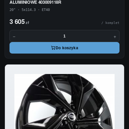
ALUMINIOWE 403009118R
20" · 5x114.3 · ET40
3 605
zł
/ komplet
−
+
Do koszyka