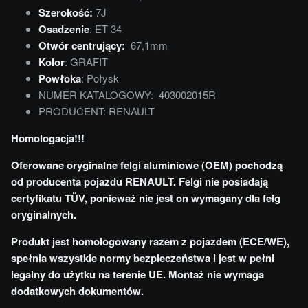
Szerokość:
7J
Osadzenie
: ET 34
Otwór centrujący:
67,1mm
Kolor
: GRAFIT
Powłoka
: Połysk
NUMER KATALOGOWY: 403002015R
PRODUCENT: RENAULT
Homologacja!!!
Oferowane oryginalne felgi aluminiowe (OEM) pochodzą
od producenta pojazdu RENAULT. Felgi nie posiadają
certyfikatu TÜV, ponieważ nie jest on wymagany dla felg
oryginalnych.
Produkt jest homologowany razem z pojazdem (ECE/WE),
spełnia wszystkie normy bezpieczeństwa i jest w pełni
legalny do użytku na terenie UE. Montaż nie wymaga
dodatkowych dokumentów.