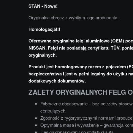
STAN - Nowe!
Oryginalna obręcz z wybitym logo producenta .
Homologacja!!!
Oferowane oryginalne felgi aluminiowe (OEM) po
NISSAN. Felgi nie posiadają certyfikatu TÜV, poni
oryginalnych.
Produkt jest homologowany razem z pojazdem (E
bezpieczeństwa i jest w pełni legalny do użytku 
dodatkowych dokumentów.
ZALETY ORYGINALNYCH FELG 
Fabryczne dopasowanie – bez potrzeby stosowa
centrujących.
Zgodność z rygorystycznymi normami produce
Optymalna masa i wyważenie – gwarancja komf
Design dopasowany do stylistyki auta.