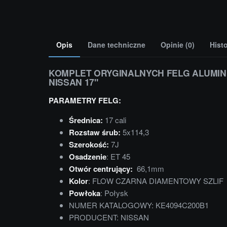
Opis
Dane techniczne
Opinie (0)
Hist
KOMPLET ORYGINALNYCH FELG ALUMI
NISSAN 17"
PARAMETRY FELG:
Średnica:
17 cali
Rozstaw śrub:
5x114,3
Szerokość:
7J
Osadzenie
: ET 45
Otwór centrujący:
66,1mm
Kolor
: FLOW CZARNA DIAMENTOWY SZLIF
Powłoka
: Połysk
NUMER KATALOGOWY: KE4094C200B1
PRODUCENT: NISSAN