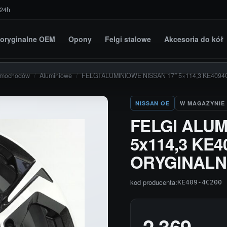
 24h
i oryginalne OEM
Opony
Felgi stalowe
Akcesoria do kół
amochodów
/
Aluminiowe
/
FELGI ALUMINIOWE NISSAN 17″ 5×114,3 KE40
NISSAN OE
W MAGAZYNIE
FELGI ALUM
5x114,3 KE
ORYGINALN
kod producenta:
KE409-4C200
2 369