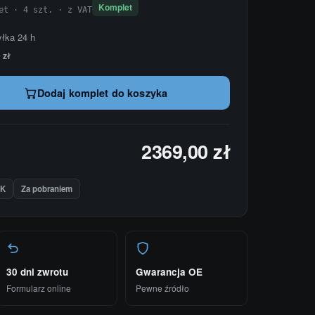
Komplet
et · 4 szt. · z VAT
yłka 24 h
 zł
Dodaj komplet do koszyka
2369,00 zł
IK
Za pobraniem
30 dni zwrotu
Gwarancja OE
Formularz online
Pewne źródło