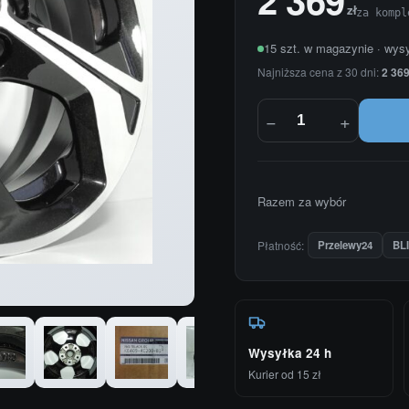
zł
za kompl
15 szt. w magazynie · wys
Najniższa cena z 30 dni:
2 369
−
+
Razem za wybór
Płatność:
Przelewy24
BL
Wysyłka 24 h
Kurier od 15 zł