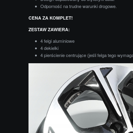
Odporność na trudne warunki drogowe.
CENA ZA KOMPLET!
ZESTAW ZAWIERA:
4 felgi aluminiowe
4 dekielki
4 pierścienie centrujące (jeśli felga tego wymag