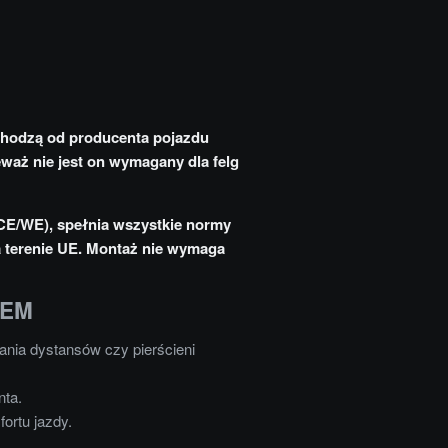
chodzą od producenta pojazdu
eważ nie jest on wymagany dla felg
CE/WE), spełnia wszystkie normy
na terenie UE. Montaż nie wymaga
OEM
nia dystansów czy pierścieni
nta.
ortu jazdy.