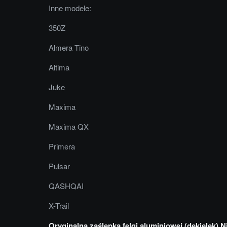
Inne modele:
350Z
Almera Tino
Altima
Juke
Maxima
Maxima QX
Primera
Pulsar
QASHQAI
X-Trail
Oryginalna zaślepka felgi aluminiowej (dekielek)