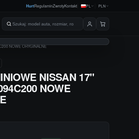
Hurt
Regulamin
Zwroty
Kontakt
PL
PLN
Szukaj produktów
94C200 NOWE ORYGINALNE
INIOWE NISSAN 17"
4094C200 NOWE
E