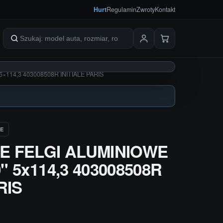
Hurt
Regulamin
Zwroty
Kontakt
Szukaj produktów
114,3 403008508R INITIALE PARIS
E
E FELGI ALUMINIOWE
 5x114,3 403008508R
RIS