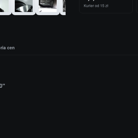
Kurier od 15 zł
oria cen
0"