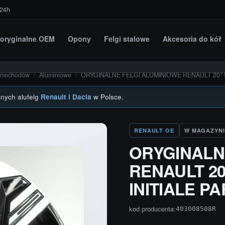
 24h
i oryginalne OEM
Opony
Felgi stalowe
Akcesoria do kół
amochodów
/
Aluminiowe
/
ORYGINALNE FELGI ALUMINIOWE RENAULT 20″ 5×
lnych alufelg
Renault i Dacia
w Polsce.
RENAULT OE
W MAGAZYNI
ORYGINALN
RENAULT 20"
INITIALE PA
kod producenta:
403008508R