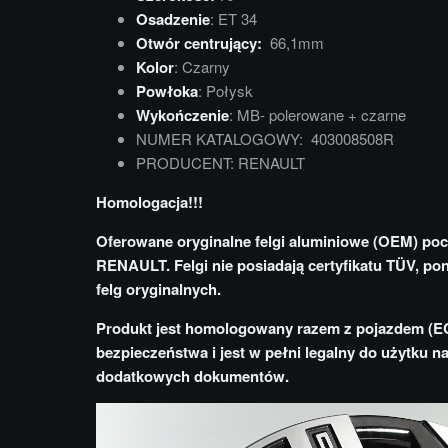
Osadzenie
: ET 34
Otwór centrujący:
66,1mm
Kolor
: Czarny
Powłoka
: Połysk
Wykończenie
: MB- polerowane + czarne
NUMER KATALOGOWY: 403008508R
PRODUCENT: RENAULT
Homologacja!!!
Oferowane oryginalne felgi aluminiowe (OEM) po
RENAULT. Felgi nie posiadają certyfikatu TÜV, po
felg oryginalnych.
Produkt jest homologowany razem z pojazdem (E
bezpieczeństwa i jest w pełni legalny do użytku 
dodatkowych dokumentów.