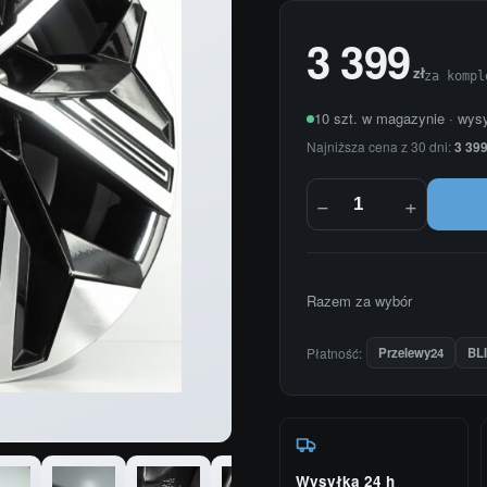
3 399
zł
za kompl
10 szt. w magazynie · wys
Najniższa cena z 30 dni:
3 399
−
+
Razem za wybór
Płatność:
Przelewy24
BL
Wysyłka 24 h