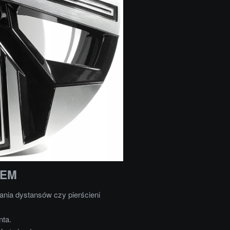
OEM
nia dystansów czy pierścieni
nta.