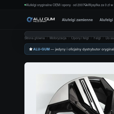
Przejdź do treści
Alufelgi oryginalne OEM i opony · od 2007
Wysyłka za 0 zł w
Alufelgi zamienne
Alufelg
Strona główna
/
Motoryzacja
/
Opony i felgi
/
Felgi
/
Do s
ALU-GUM
— jedyny i oficjalny dystrybutor orygina