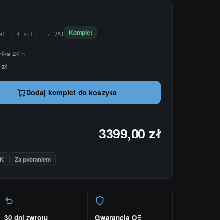
Komplet
et · 4 szt. · z VAT
yłka 24 h
 zł
Dodaj komplet do koszyka
3399,00 zł
IK
Za pobraniem
30 dni zwrotu
Gwarancja OE