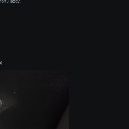
ortu jazdy.
a)