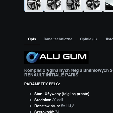
Opis
Dane techniczne
Opinie (0)
Hist
Komplet oryginalnych felg aluminiowych 2
RENAULT INITIALE PARIS
PARAMETRY FELG:
Stan: Używany (felgi są proste)
Średnica:
20 cali
Rozstaw śrub:
5x114,3
Szerokość:
7J