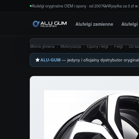
Przejdź do treści
Alufelgi oryginalne OEM i opony · od 2007
Wysyłka za 0 zł w
Alufelgi zamienne
Alufelg
Strona główna
/
Motoryzacja
/
Opony i felgi
/
Felgi
/
Do s
ALU-GUM
— jedyny i oficjalny dystrybutor orygina