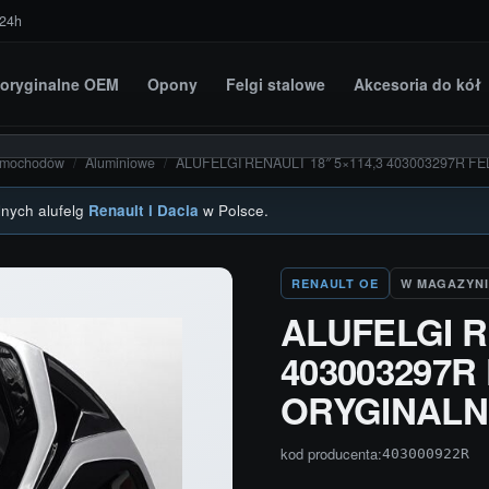
 24h
i oryginalne OEM
Opony
Felgi stalowe
Akcesoria do kół
amochodów
/
Aluminiowe
/
ALUFELGI RENAULT 18″ 5×114,3 403003297R F
lnych alufelg
Renault i Dacia
w Polsce.
RENAULT OE
W MAGAZYNI
ALUFELGI R
403003297R
ORYGINALN
kod producenta:
403000922R