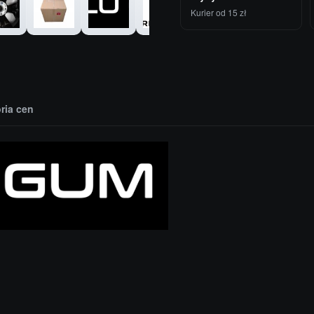
Kurier od 15 zł
oria cen