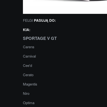
FELGI
PASUJĄ DO:
KIA:
SPORTAGE V GT
Carens
Carnival
Cee'd
Cerato
Magentis
Niro
Optima