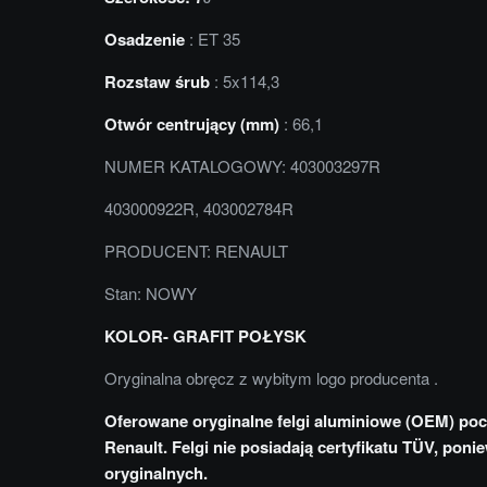
Osadzenie
: ET 35
Rozstaw śrub
: 5x114,3
Otwór centrujący (mm)
: 66,1
NUMER KATALOGOWY: 403003297R
403000922R, 403002784R
PRODUCENT: RENAULT
Stan: NOWY
KOLOR- GRAFIT POŁYSK
Oryginalna obręcz z wybitym logo producenta .
Oferowane oryginalne felgi aluminiowe (OEM) po
Renault. Felgi nie posiadają certyfikatu TÜV, poni
oryginalnych.