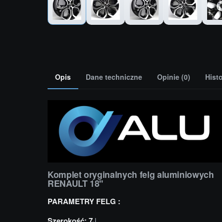
Opis
Dane techniczne
Opinie (0)
Hist
Komplet oryginalnych felg aluminiowych
RENAULT 18''
PARAMETRY FELG :
Szerokość: 7
J