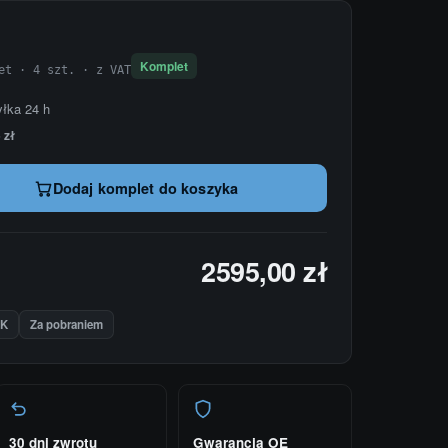
Komplet
et · 4 szt. · z VAT
yłka 24 h
 zł
Dodaj komplet do koszyka
2595,00 zł
IK
Za pobraniem
30 dni zwrotu
Gwarancja OE