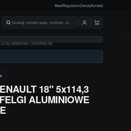
Hurt
Regulamin
Zwroty
Kontakt
Szukaj produktów
ELGI ALUMINIOWE ORYGINALNE
E
ENAULT 18" 5x114,3
 FELGI ALUMINIOWE
E