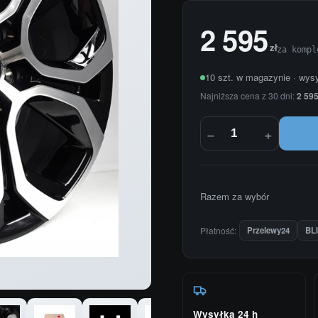
2 595
zł
za kompl
10 szt. w magazynie · wys
Najniższa cena z 30 dni:
2 595
−
+
Razem za wybór
Płatność:
Przelewy24
BL
Wysyłka 24 h