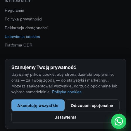
INFORMACJE
Regulamin
Polityka prywatności
Deklaracja dostępności
Ustawienia cookies
Platforma ODR
KONTAKT
Szanujemy Twoją prywatność
ul. Starokościelna 12
Używamy plików cookie, aby strona działała poprawnie,
63-750 Sulmierzyce
oraz — za Twoją zgodą — do statystyki i marketingu.
Możesz zaakceptować wszystkie, odrzucić opcjonalne lub
792 171 171 · 791 110 055
wybrać samodzielnie.
Polityka cookies
.
alumy@alugum.pl
Akceptuję wszystkie
Odrzucam opcjonalne
Ustawienia
© 2026 ALU-GUM Sławomir Wizner · NIP 6211676163
Wdrożenie i realizacja:
KamikStudio