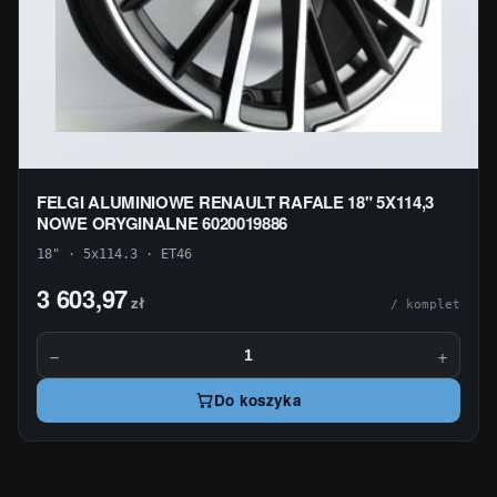
FELGI ALUMINIOWE RENAULT RAFALE 18" 5X114,3
NOWE ORYGINALNE 6020019886
18" · 5x114.3 · ET46
3 603,97
zł
/ komplet
−
+
Do koszyka