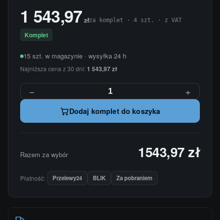
1 543,97
zł
za komplet · 4 szt. · z VAT
Komplet
15 szt. w magazynie · wysyłka 24 h
Najniższa cena z 30 dni:
1 543,97 zł
−
+
Dodaj komplet do koszyka
1543,97 zł
Razem za wybór
Płatność:
Przelewy24
BLIK
Za pobraniem