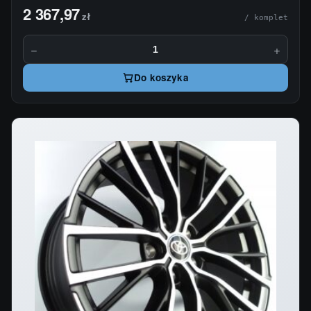
2 367,97
zł
/ komplet
−
+
Do koszyka