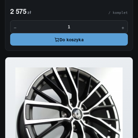
2 575
zł
/ komplet
−
+
Do koszyka