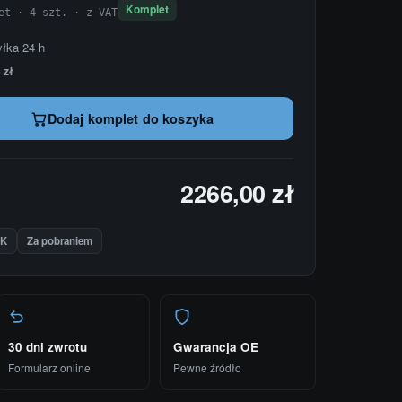
Komplet
et · 4 szt. · z VAT
yłka 24 h
 zł
Dodaj komplet do koszyka
2266,00 zł
IK
Za pobraniem
30 dni zwrotu
Gwarancja OE
Formularz online
Pewne źródło