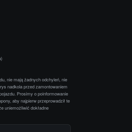
a)
du, nie mają żadnych odchyleń, nie
 obrys nadkola przed zamontowaniem
 pojazdu. Prosimy o poinformowanie
pony, aby najpierw przeprowadził te
oże uniemożliwić dokładne