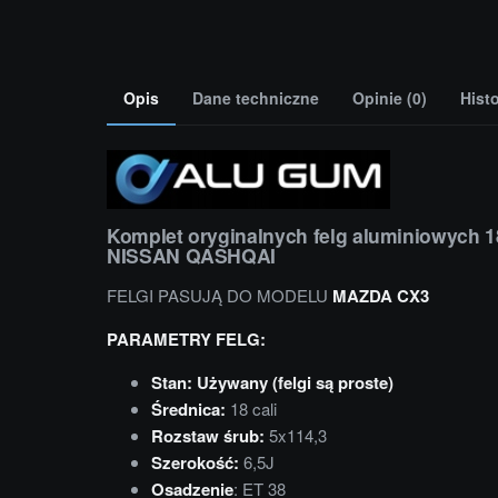
Opis
Dane techniczne
Opinie (0)
Hist
Komplet oryginalnych felg aluminiowych 1
NISSAN QASHQAI
FELGI PASUJĄ DO MODELU
MAZDA CX3
PARAMETRY FELG:
Stan: Używany (felgi są proste)
Średnica:
18 cali
Rozstaw śrub:
5x114,3
Szerokość:
6,5J
Osadzenie
: ET 38