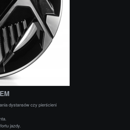
OEM
nia dystansów czy pierścieni
nta.
ortu jazdy.