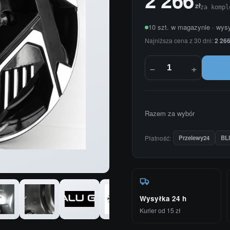
zł
za kompl
10 szt. w magazynie · wys
Najniższa cena z 30 dni:
2 266
−
+
Razem za wybór
Płatność:
Przelewy24
BL
Wysyłka 24 h
Kurier od 15 zł