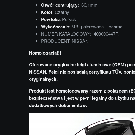
Otwór centrujący:
66,1mm
Kolor
: Czarny
Powłoka
: Połysk
Wykończenie
: MB- polerowane + czarne
NUMER KATALOGOWY: 403000447R
PRODUCENT: NISSAN
Homologacja!!!
Oferowane oryginalne felgi aluminiowe (OEM) po
NISSAN. Felgi nie posiadają certyfikatu TÜV, poni
oryginalnych.
Produkt jest homologowany razem z pojazdem (E
bezpieczeństwa i jest w pełni legalny do użytku 
dodatkowych dokumentów.