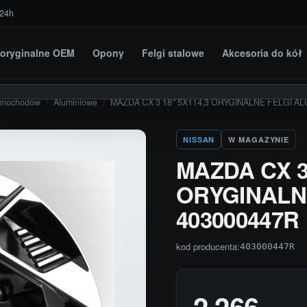
 24h
i oryginalne OEM
Opony
Felgi stalowe
Akcesoria do kół
amochodów
/
Aluminiowe
/
MAZDA CX 3 18″ 5X114,3 ORYGINALNE FELGI A
NISSAN
W MAGAZYNIE
MAZDA CX 3 
ORYGINALN
403000447R
kod producenta:
403000447R
2 266