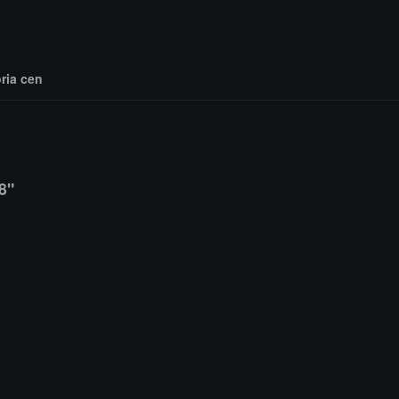
oria cen
8"