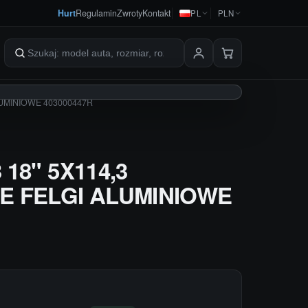
Hurt
Regulamin
Zwroty
Kontakt
PL
PLN
Szukaj produktów
LUMINIOWE 403000447R
18" 5X114,3
E FELGI ALUMINIOWE