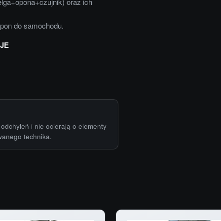
elga+opona+czujnik) oraz ich
opon do samochodu.
JE
odchyleń i nie ocierają o elementy
wanego technika.