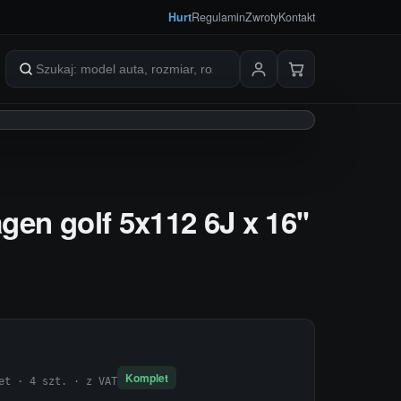
Hurt
Regulamin
Zwroty
Kontakt
Szukaj produktów
gen golf 5x112 6J x 16''
Komplet
et · 4 szt. · z VAT