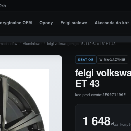
 24h
i oryginalne OEM
Opony
Felgi stalowe
Akcesoria do kół
amochodów
/
Aluminiowe
/
felgi volkswagen golf 5×112 6J x 16” ET 43
SEAT OE
W MAGAZYNIE
felgi volkswa
ET 43
kod producenta:
5F0071496E
1 648
zł
za kompl