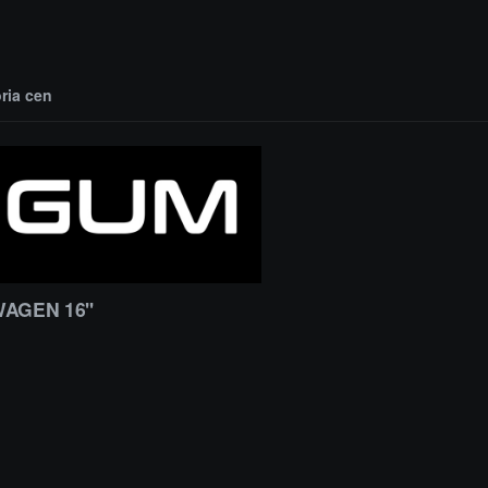
oria cen
AGEN 16''