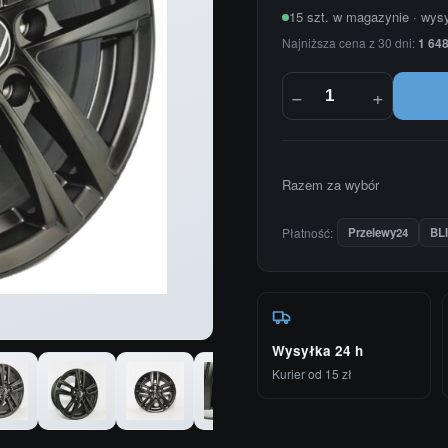
15 szt. w magazynie · wys
Najniższa cena z 30 dni:
1 648
−
+
Razem za wybór
Płatność:
Przelewy24
BL
Wysyłka 24 h
Kurier od 15 zł