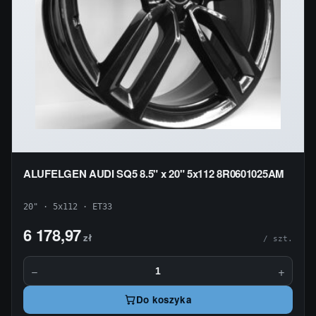
ALUFELGEN AUDI SQ5 8.5" x 20" 5x112 8R0601025AM
20" · 5x112 · ET33
6 178,97
zł
/ szt.
−
+
Do koszyka