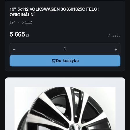
19'' 5x112 VOLKSWAGEN 3G8601025C FELGI
ORIGINÁLNÍ
19" · 5x112
5 665
zł
/ szt.
−
+
Do koszyka