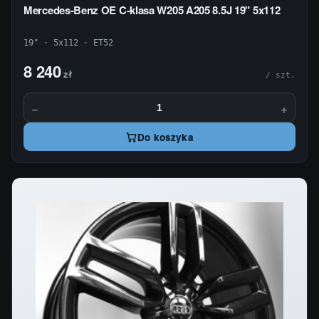
Mercedes-Benz OE C-klasa W205 A205 8.5J 19" 5x112
19" · 5x112 · ET52
8 240
zł
/ szt.
−
+
Do koszyka