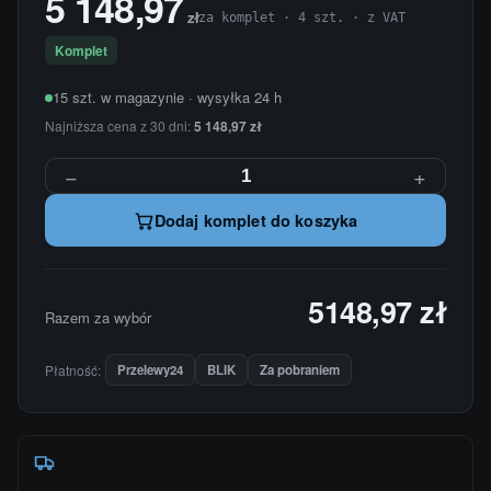
5 148,97
zł
za komplet · 4 szt. · z VAT
Komplet
15 szt. w magazynie · wysyłka 24 h
Najniższa cena z 30 dni:
5 148,97 zł
−
+
Dodaj komplet do koszyka
5148,97 zł
Razem za wybór
Płatność:
Przelewy24
BLIK
Za pobraniem