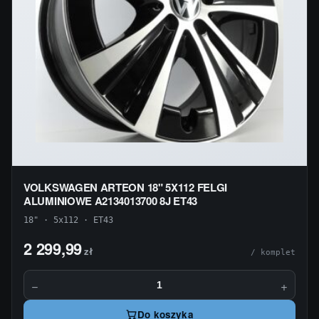
VOLKSWAGEN ARTEON 18" 5X112 FELGI
ALUMINIOWE A2134013700 8J ET43
18" · 5x112 · ET43
2 299,99
zł
/ komplet
−
+
Do koszyka