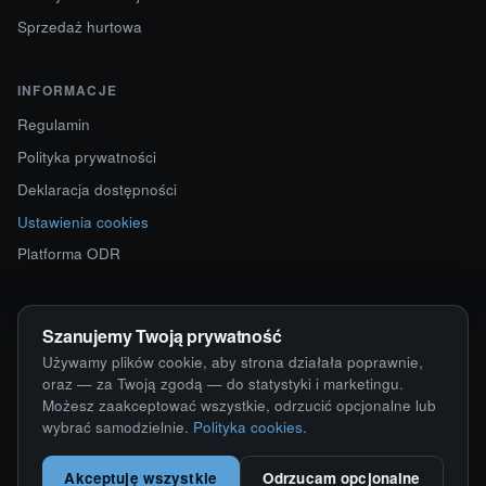
Sprzedaż hurtowa
INFORMACJE
Regulamin
Polityka prywatności
Deklaracja dostępności
Ustawienia cookies
Platforma ODR
KONTAKT
Szanujemy Twoją prywatność
ul. Starokościelna 12
Używamy plików cookie, aby strona działała poprawnie,
63-750 Sulmierzyce
oraz — za Twoją zgodą — do statystyki i marketingu.
Możesz zaakceptować wszystkie, odrzucić opcjonalne lub
792 171 171 · 791 110 055
wybrać samodzielnie.
Polityka cookies
.
alumy@alugum.pl
Akceptuję wszystkie
Odrzucam opcjonalne