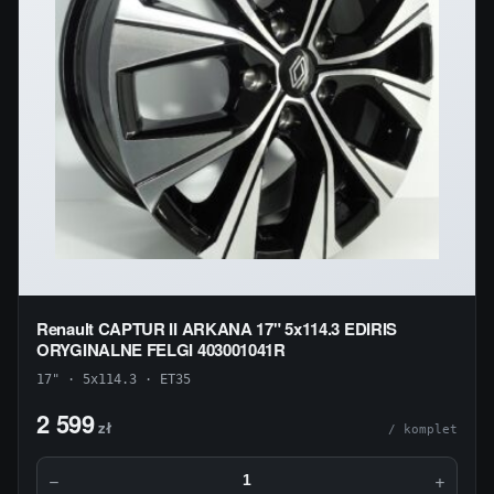
Renault CAPTUR II ARKANA 17" 5x114.3 EDIRIS
ORYGINALNE FELGI 403001041R
17" · 5x114.3 · ET35
2 599
zł
/ komplet
−
+