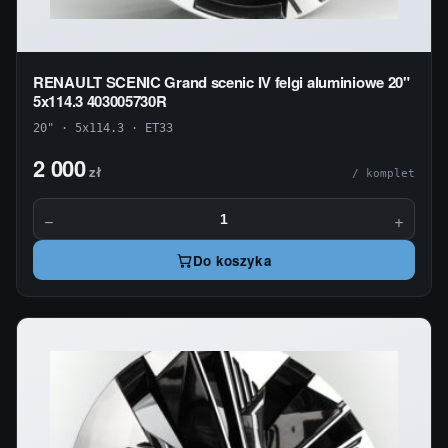
RENAULT SCENIC Grand scenic IV felgi aluminiowe 20"
5x114.3 403005730R
20" · 5x114.3 · ET33
2 000
zł
/ komplet
−
+
Do koszyka