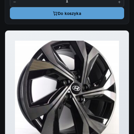
−
+
Do koszyka