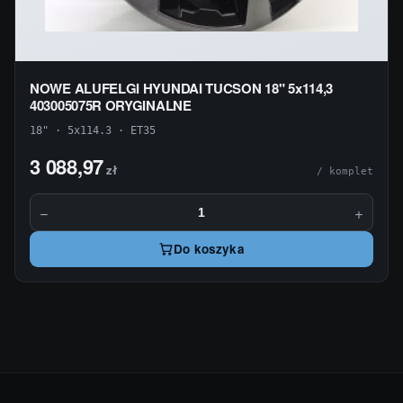
NOWE ALUFELGI HYUNDAI TUCSON 18" 5x114,3
403005075R ORYGINALNE
18" · 5x114.3 · ET35
3 088,97
zł
/ komplet
−
+
Do koszyka