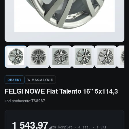
DEZENT
W MAGAZYNIE
FELGI NOWE Fiat Talento 16" 5x114,3
kod producenta:
TS8987
1 543,97
zł
za komplet · 4 szt. · z VAT