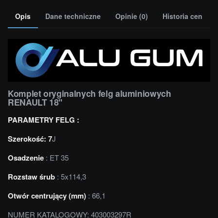
Opis
Dane techniczne
Opinie (0)
Historia cen
Komplet oryginalnych felg aluminiowych
RENAULT 18''
PARAMETRY FELG :
Szerokość: 7
J
Osadzenie
: ET 35
Rozstaw śrub
: 5x114,3
Otwór centrujący (mm)
: 66,1
NUMER KATALOGOWY: 403003297R