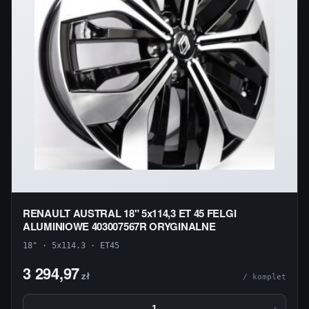
RENAULT AUSTRAL 18" 5x114,3 ET 45 FELGI
ALUMINIOWE 403007567R ORYGINALNE
18" · 5x114.3 · ET45
3 294,97
zł
/ komplet
−
+