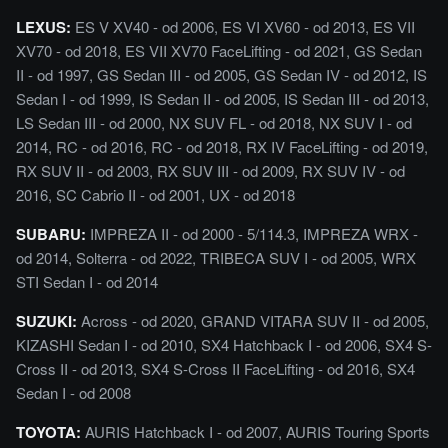
LEXUS:
ES V XV40 - od 2006, ES VI XV60 - od 2013, ES VII
XV70 - od 2018, ES VII XV70 FaceLifting - od 2021, GS Sedan
II - od 1997, GS Sedan III - od 2005, GS Sedan IV - od 2012, IS
Sedan I - od 1999, IS Sedan II - od 2005, IS Sedan III - od 2013,
LS Sedan III - od 2000, NX SUV FL - od 2018, NX SUV I - od
2014, RC - od 2016, RC - od 2018, RX IV FaceLifting - od 2019,
RX SUV II - od 2003, RX SUV III - od 2009, RX SUV IV - od
2016, SC Cabrio II - od 2001, UX - od 2018
SUBARU:
IMPREZA II - od 2000 - 5/114.3, IMPREZA WRX -
od 2014, Solterra - od 2022, TRIBECA SUV I - od 2005, WRX
STI Sedan I - od 2014
SUZUKI:
Across - od 2020, GRAND VITARA SUV II - od 2005,
KIZASHI Sedan I - od 2010, SX4 Hatchback I - od 2006, SX4 S-
Cross II - od 2013, SX4 S-Cross II FaceLifting - od 2016, SX4
Sedan I - od 2008
TOYOTA:
AURIS Hatchback I - od 2007, AURIS Touring Sports