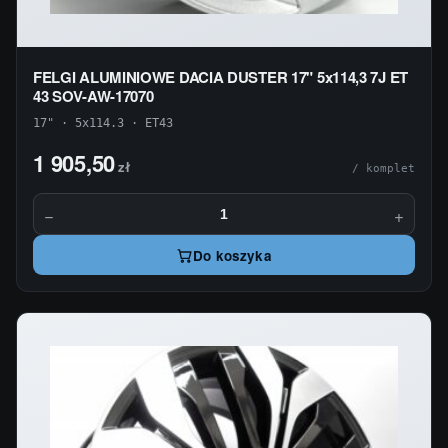
FELGI ALUMINIOWE DACIA DUSTER 17" 5x114,3 7J ET
43 SOV-AW-17070
17" · 5x114.3 · ET43
1 905,50
zł
/ komplet
−
+
Do koszyka