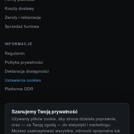
Koszty dostawy
Zwroty i reklamacje
Sprzedaż hurtowa
INFORMACJE
Regulamin
Polityka prywatności
Deklaracja dostępności
Ustawienia cookies
Platforma ODR
KONTAKT
Szanujemy Twoją prywatność
ul. Starokościelna 12
Używamy plików cookie, aby strona działała poprawnie,
63-750 Sulmierzyce
oraz — za Twoją zgodą — do statystyki i marketingu.
Możesz zaakceptować wszystkie, odrzucić opcjonalne lub
792 171 171 · 791 110 055