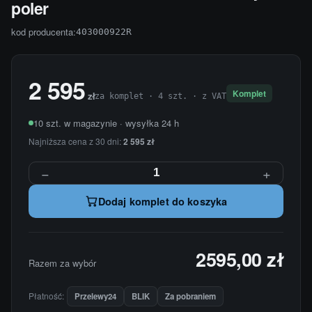
poler
kod producenta:
403000922R
2 595
Komplet
zł
za komplet · 4 szt. · z VAT
10 szt. w magazynie · wysyłka 24 h
Najniższa cena z 30 dni:
2 595 zł
−
+
Dodaj komplet do koszyka
2595,00 zł
Razem za wybór
Płatność:
Przelewy24
BLIK
Za pobraniem