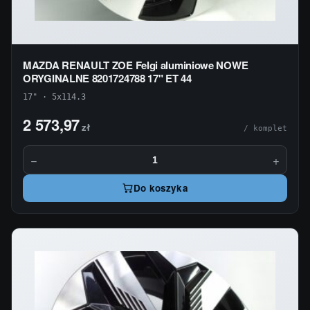
MAZDA RENAULT ZOE Felgi aluminiowe NOWE
ORYGINALNE 8201724788 17" ET 44
17" · 5x114.3
2 573,97
zł
/ komplet
−
+
Do koszyka