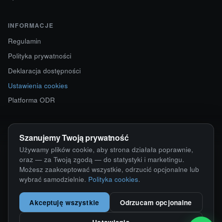
INFORMACJE
Regulamin
Polityka prywatności
Deklaracja dostępności
Ustawienia cookies
Platforma ODR
KONTAKT
Szanujemy Twoją prywatność
ul. Starokościelna 12
Używamy plików cookie, aby strona działała poprawnie,
63-750 Sulmierzyce
oraz — za Twoją zgodą — do statystyki i marketingu.
Możesz zaakceptować wszystkie, odrzucić opcjonalne lub
792 171 171 · 791 110 055
wybrać samodzielnie.
Polityka cookies
.
alumy@alugum.pl
Akceptuję wszystkie
Odrzucam opcjonalne