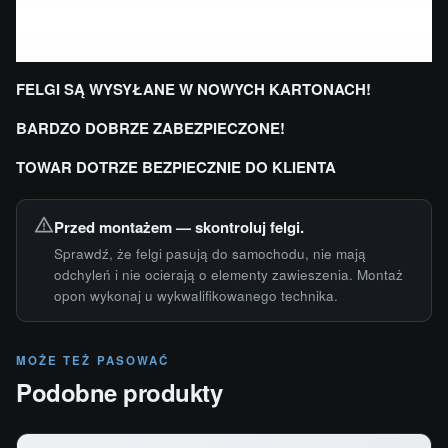
FELGI SĄ WYSYŁANE W NOWYCH KARTONACH!
BARDZO DOBRZE ZABEZPIECZONE!
TOWAR DOTRZE BEZPIECZNIE DO KLIENTA
Przed montażem — skontroluj felgi.
Sprawdź, że felgi pasują do samochodu, nie mają
odchyleń i nie ocierają o elementy zawieszenia. Montaż
opon wykonaj u wykwalifikowanego technika.
MOŻE TEŻ PASOWAĆ
Podobne produkty