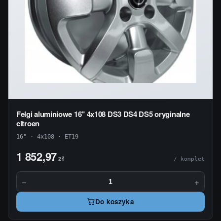
Felgi aluminiowe 16" 4x108 DS3 DS4 DS5 oryginalne
citroen
16" · 4x108 · ET19
1 852,97
zł
/ komplet
−
+
Do koszyka