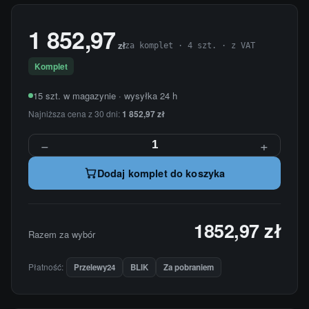
1 852,97
zł
za komplet · 4 szt. · z VAT
Komplet
15 szt. w magazynie · wysyłka 24 h
Najniższa cena z 30 dni:
1 852,97 zł
−
+
Dodaj komplet do koszyka
1852,97 zł
Razem za wybór
Płatność:
Przelewy24
BLIK
Za pobraniem