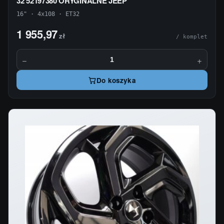
32 52197380 ORYGINALNE JEEP
16" · 4x108 · ET32
1 955,97
zł
/ komplet
−
+
Do koszyka