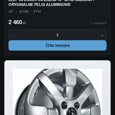
ORYGINALNE FELGI ALUMINIOWE
18" · 4x108 · ET34
2 460
zł
/ komplet
−
+
Do koszyka