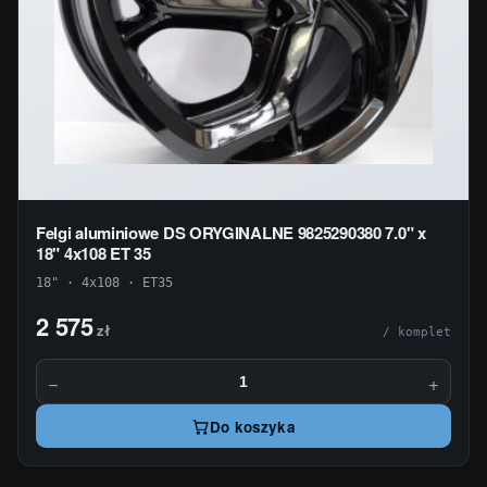
Felgi aluminiowe DS ORYGINALNE 9825290380 7.0" x
18" 4x108 ET 35
18" · 4x108 · ET35
2 575
zł
/ komplet
−
+
Do koszyka