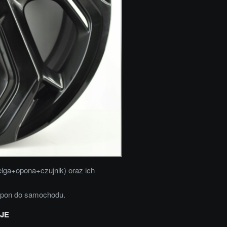
elga+opona+czujnik) oraz ich
opon do samochodu.
JE