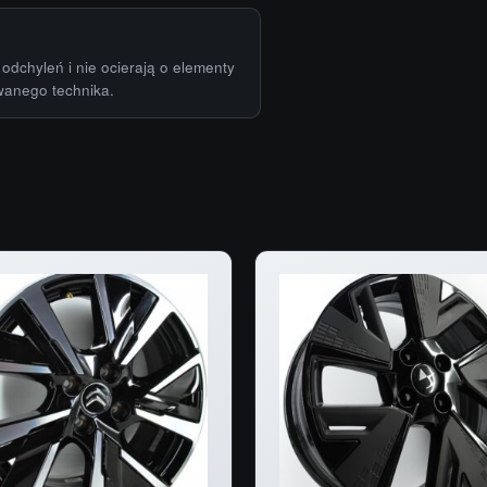
odchyleń i nie ocierają o elementy
wanego technika.