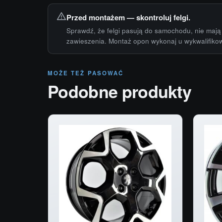
Przed montażem — skontroluj felgi.
Sprawdź, że felgi pasują do samochodu, nie mają 
zawieszenia. Montaż opon wykonaj u wykwalifiko
MOŻE TEŻ PASOWAĆ
Podobne produkty