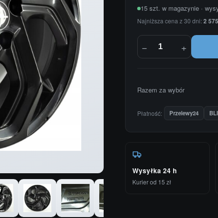
15 szt. w magazynie · wys
Najniższa cena z 30 dni:
2 575
−
+
Razem za wybór
Płatność:
Przelewy24
BL
Wysyłka 24 h
Kurier od 15 zł