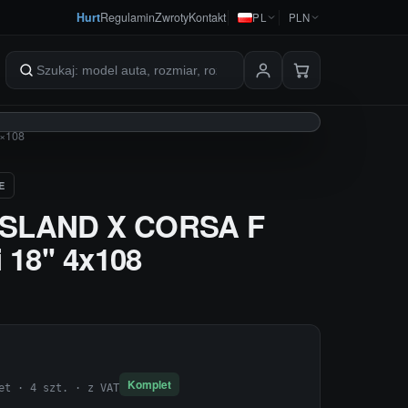
Hurt
Regulamin
Zwroty
Kontakt
PL
PLN
Szukaj produktów
×108
E
SLAND X CORSA F
18'' 4x108
Komplet
et · 4 szt. · z VAT