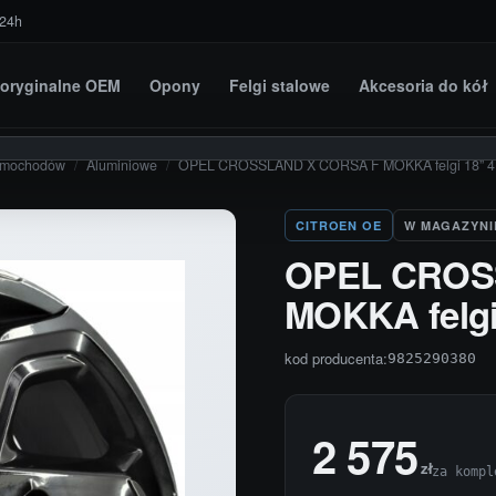
 24h
i oryginalne OEM
Opony
Felgi stalowe
Akcesoria do kół
amochodów
/
Aluminiowe
/
OPEL CROSSLAND X CORSA F MOKKA felgi 18” 4
CITROEN OE
W MAGAZYNI
OPEL CROS
MOKKA felgi 
kod producenta:
9825290380
2 575
zł
za kompl