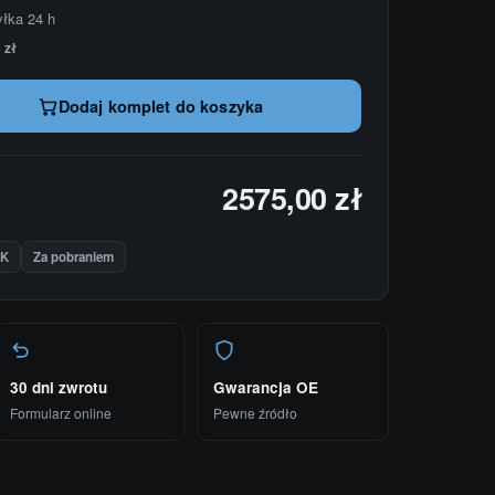
yłka 24 h
 zł
Dodaj komplet do koszyka
2575,00 zł
IK
Za pobraniem
30 dni zwrotu
Gwarancja OE
Formularz online
Pewne źródło