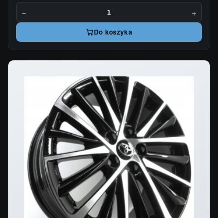
−
+
Do koszyka