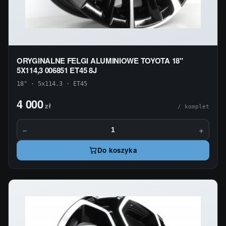
ORYGINALNE FELGI ALUMINIOWE TOYOTA 18"
5X114,3 006851 ET45 8J
18" · 5x114.3 · ET45
4 000
zł
/ komplet
−
+
Do koszyka