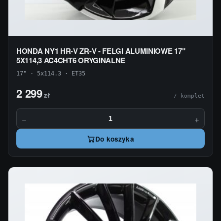
HONDA NY1 HR-V ZR-V - FELGI ALUMINIOWE 17"
5X114,3 AC4CHT6 ORYGINALNE
17" · 5x114.3 · ET35
2 299
zł
/ komplet
−
+
Do koszyka