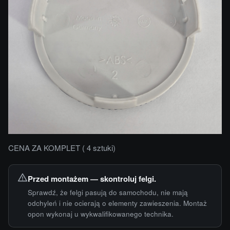
CENA ZA KOMPLET ( 4 sztuki)
Przed montażem — skontroluj felgi.
Sprawdź, że felgi pasują do samochodu, nie mają
odchyleń i nie ocierają o elementy zawieszenia. Montaż
opon wykonaj u wykwalifikowanego technika.