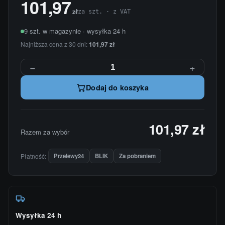
101,97
zł
za szt. · z VAT
9 szt. w magazynie · wysyłka 24 h
Najniższa cena z 30 dni:
101,97 zł
−
+
Dodaj do koszyka
101,97 zł
Razem za wybór
Płatność:
Przelewy24
BLIK
Za pobraniem
Wysyłka 24 h