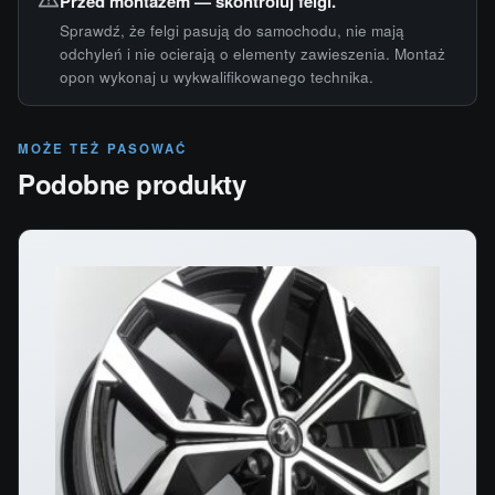
Przed montażem — skontroluj felgi.
Sprawdź, że felgi pasują do samochodu, nie mają
odchyleń i nie ocierają o elementy zawieszenia. Montaż
opon wykonaj u wykwalifikowanego technika.
MOŻE TEŻ PASOWAĆ
Podobne produkty