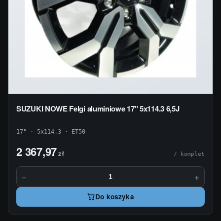
SUZUKI NOWE Felgi aluminiowe 17" 5x114.3 6,5J
17" · 5x114.3 · ET50
2 367,97
zł
/ komplet
−
+
Do koszyka