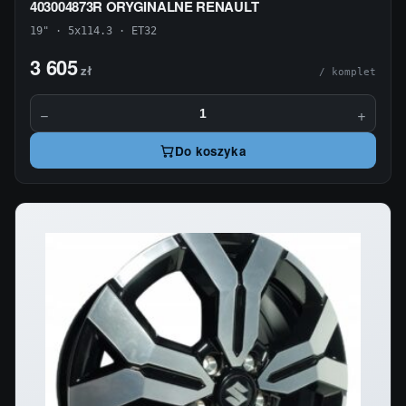
403004873R ORYGINALNE RENAULT
19" · 5x114.3 · ET32
3 605
zł
/ komplet
−
+
Do koszyka