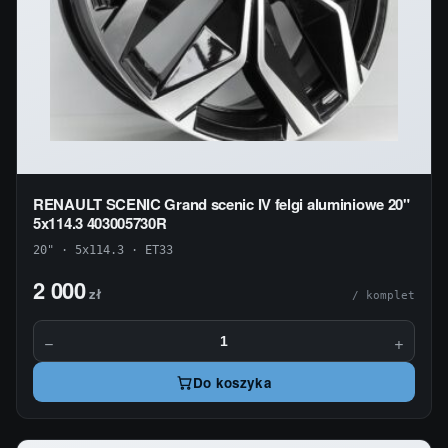
RENAULT SCENIC Grand scenic IV felgi aluminiowe 20"
5x114.3 403005730R
20" · 5x114.3 · ET33
2 000
zł
/ komplet
−
+
Do koszyka