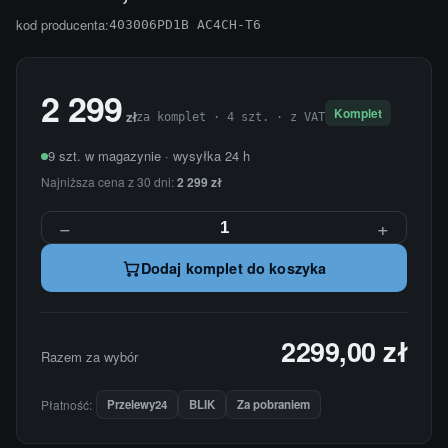
kod producenta:
403006PD1B AC4CH-T6
2 299
Komplet
zł
za komplet · 4 szt. · z VAT
9 szt. w magazynie · wysyłka 24 h
Najniższa cena z 30 dni:
2 299 zł
−
+
Dodaj komplet do koszyka
2299,00 zł
Razem za wybór
Płatność:
Przelewy24
BLIK
Za pobraniem