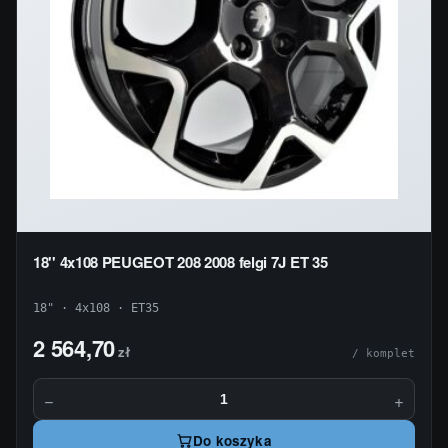
18'' 4x108 PEUGEOT 208 2008 felgi 7J ET 35
18" · 4x108 · ET35
2 564,70
zł
/ komplet
−
+
Do koszyka