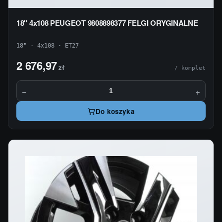
18" 4x108 PEUGEOT 9808898377 FELGI ORYGINALNE
18" · 4x108 · ET27
2 676,97
zł
/ komplet
−
+
Do koszyka