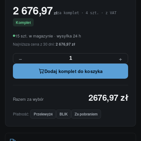
2 676,97
zł
za komplet · 4 szt. · z VAT
Komplet
15 szt. w magazynie · wysyłka 24 h
Najniższa cena z 30 dni:
2 676,97 zł
−
+
Dodaj komplet do koszyka
2676,97 zł
Razem za wybór
Płatność:
Przelewy24
BLIK
Za pobraniem