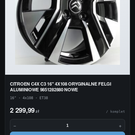
CITROEN C4X C3 16" 4X108 ORYGINALNE FELGI
ALUMINIOWE 9851282880 NOWE
16" · 4x108 · ET38
2 299,99
zł
/ komplet
−
+