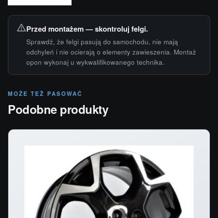
Przed montażem — skontroluj felgi.
Sprawdź, że felgi pasują do samochodu, nie mają
odchyleń i nie ocierają o elementy zawieszenia. Montaż
opon wykonaj u wykwalifikowanego technika.
MOŻE TEŻ PASOWAĆ
Podobne produkty