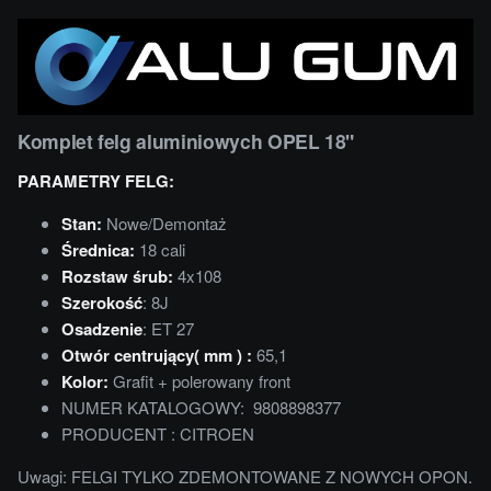
Komplet felg aluminiowych OPEL 18"
PARAMETRY FELG:
Stan:
Nowe/Demontaż
Średnica:
18 cali
Rozstaw śrub:
4x108
Szerokość
: 8J
Osadzenie
: ET 27
Otwór centrujący( mm ) :
65,1
Kolor:
Grafit + polerowany front
NUMER KATALOGOWY: 9808898377
PRODUCENT : CITROEN
Uwagi: FELGI TYLKO ZDEMONTOWANE Z NOWYCH OPON.