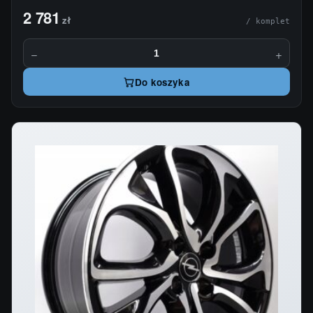
2 781
zł
/ komplet
−
+
Do koszyka