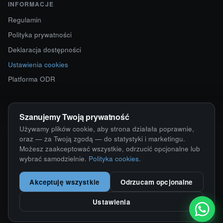
INFORMACJE
Regulamin
Polityka prywatności
Deklaracja dostępności
Ustawienia cookies
Platforma ODR
KONTAKT
Szanujemy Twoją prywatność
ul. Starokościelna 12
Używamy plików cookie, aby strona działała poprawnie,
63-750 Sulmierzyce
oraz — za Twoją zgodą — do statystyki i marketingu.
Możesz zaakceptować wszystkie, odrzucić opcjonalne lub
792 171 171 · 791 110 055
wybrać samodzielnie.
Polityka cookies
.
alumy@alugum.pl
Akceptuję wszystkie
Odrzucam opcjonalne
Ustawienia
© 2026 ALU-GUM Sławomir Wizner · NIP 6211676163
Wdrożenie i realizacja:
KamikStudio