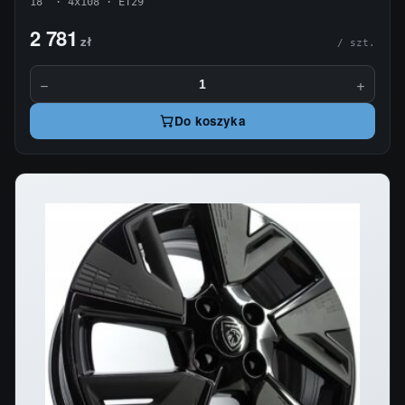
18" · 4x108 · ET29
2 781
zł
/ szt.
−
+
Do koszyka