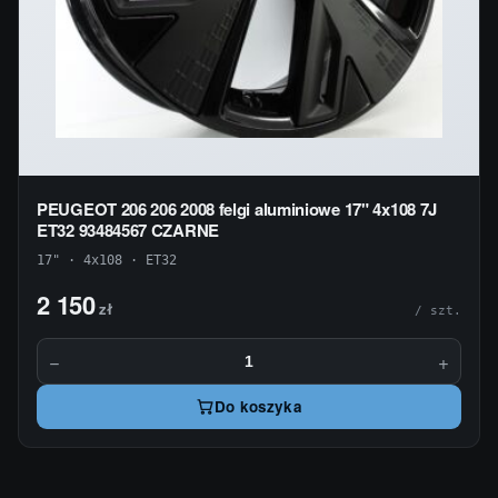
PEUGEOT 206 206 2008 felgi aluminiowe 17" 4x108 7J
ET32 93484567 CZARNE
17" · 4x108 · ET32
2 150
zł
/ szt.
−
+
Do koszyka