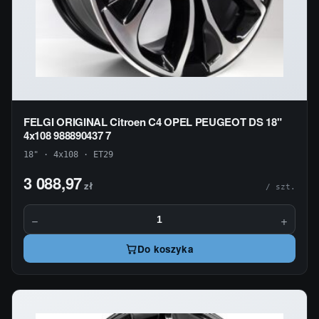
FELGI ORIGINAL Citroen C4 OPEL PEUGEOT DS 18"
4x108 988890437 7
18" · 4x108 · ET29
3 088,97
zł
/ szt.
−
+
Do koszyka