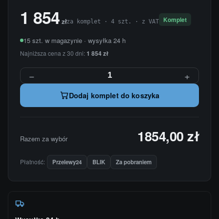
1 854
Komplet
zł
za komplet · 4 szt. · z VAT
15 szt. w magazynie · wysyłka 24 h
Najniższa cena z 30 dni:
1 854 zł
−
+
Dodaj komplet do koszyka
1854,00 zł
Razem za wybór
Płatność:
Przelewy24
BLIK
Za pobraniem