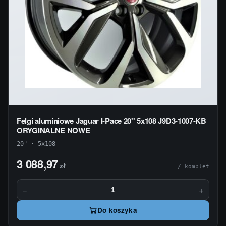
Felgi aluminiowe Jaguar I-Pace 20'' 5x108 J9D3-1007-KB
ORYGINALNE NOWE
20" · 5x108
3 088,97
zł
/ komplet
−
+
Do koszyka