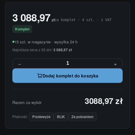
3 088,97
zł
za komplet · 4 szt. · z VAT
Komplet
15 szt. w magazynie · wysyłka 24 h
Najniższa cena z 30 dni:
3 088,97 zł
−
+
Dodaj komplet do koszyka
3088,97 zł
Razem za wybór
Płatność:
Przelewy24
BLIK
Za pobraniem