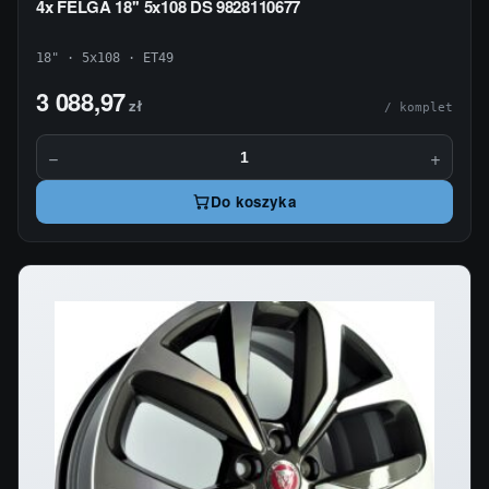
4x FELGA 18'' 5x108 DS 9828110677
18" · 5x108 · ET49
3 088,97
zł
/ komplet
−
+
Do koszyka