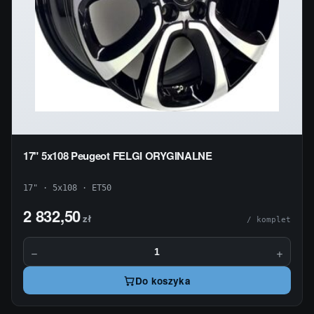
17" 5x108 Peugeot FELGI ORYGINALNE
17" · 5x108 · ET50
2 832,50
zł
/ komplet
−
+
Do koszyka