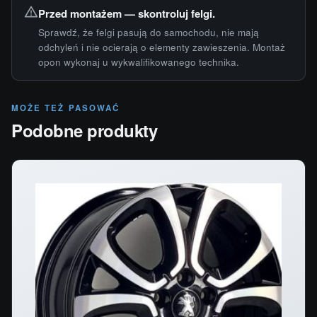
Przed montażem — skontroluj felgi.
Sprawdź, że felgi pasują do samochodu, nie mają
odchyleń i nie ocierają o elementy zawieszenia. Montaż
opon wykonaj u wykwalifikowanego technika.
MOŻE TEŻ PASOWAĆ
Podobne produkty