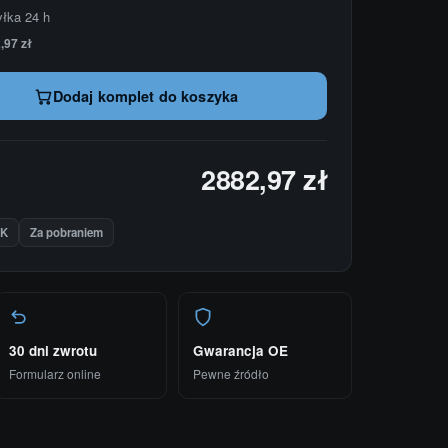
yłka 24 h
,97 zł
Dodaj komplet do koszyka
2882,97 zł
IK
Za pobraniem
30 dni zwrotu
Gwarancja OE
Formularz online
Pewne źródło