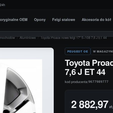
 24h
i oryginalne OEM
Opony
Felgi stalowe
Akcesoria do kół
amochodów
/
Aluminiowe
/
Toyota Proace nowe felgi 17” 5×108 7,6 J ET 44
PEUGEOT OE
W MAGAZYN
Toyota Proac
7,6 J ET 44
kod producenta:
9677989777
2 882,97
zł