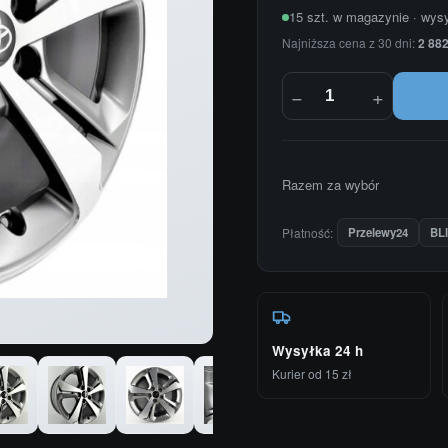
15 szt. w magazynie · wys
Najniższa cena z 30 dni:
2 882
−
+
Razem za wybór
Płatność:
Przelewy24
BL
Wysyłka 24 h
Kurier od 15 zł