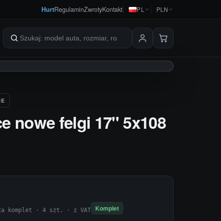
Hurt
Regulamin
Zwroty
Kontakt
PL
PLN
Szukaj produktów
IE
e nowe felgi 17'' 5x108
Komplet
za komplet · 4 szt. · z VAT