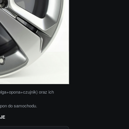
elga+opona+czujnik) oraz ich
opon do samochodu.
JE