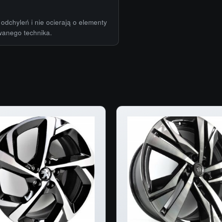
odchyleń i nie ocierają o elementy
wanego technika.