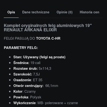
Opis
Dane techniczne
Opinie (0)
Historia cen
Komplet oryginalnych felg aluminiowych 19"
RENAULT ARKANA ELIXIR
FELGI PASUJĄ DO
TOYOTA C-HR
PARAMETRY FELG:
Stan: Używany (felgi są proste)
Średnica:
19 cali
Rozstaw śrub:
5x114,3
Szerokość:
7,5J
Osadzenie
: ET 35
Otwór centrujący:
66,1mm
Kolor
: Czarny
Powłoka
: Połysk
Wykończenie
: MB- polerowane + czarne