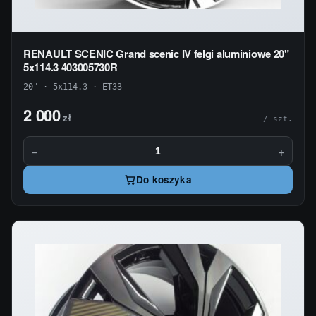
RENAULT SCENIC Grand scenic IV felgi aluminiowe 20"
5x114.3 403005730R
20" · 5x114.3 · ET33
2 000
zł
/ szt.
−
+
Do koszyka