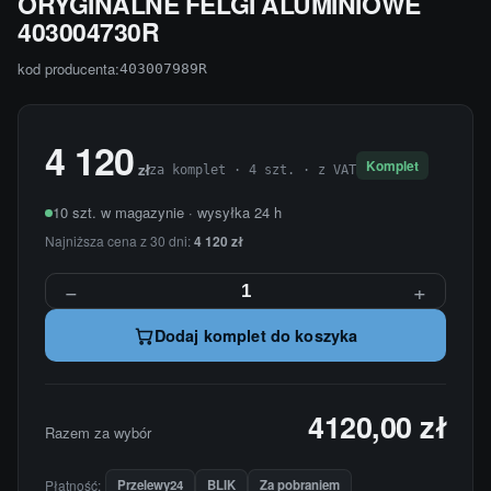
ORYGINALNE FELGI ALUMINIOWE
403004730R
kod producenta:
403007989R
4 120
Komplet
zł
za komplet · 4 szt. · z VAT
10 szt. w magazynie · wysyłka 24 h
Najniższa cena z 30 dni:
4 120 zł
−
+
Dodaj komplet do koszyka
4120,00 zł
Razem za wybór
Płatność:
Przelewy24
BLIK
Za pobraniem