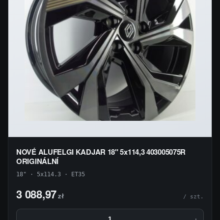
NOVÉ ALUFELGI KADJAR 18" 5x114,3 403005075R
ORIGINÁLNÍ
18" · 5x114.3 · ET35
3 088,97
zł
/ szt.
−
+