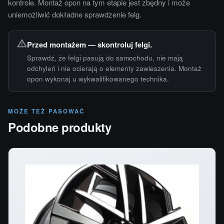
kontrole. Montaż opon na tym etapie jest zbędny i może
uniemożliwić dokładne sprawdzenie felg.
Przed montażem — skontroluj felgi.
Sprawdź, że felgi pasują do samochodu, nie mają
odchyleń i nie ocierają o elementy zawieszenia. Montaż
opon wykonaj u wykwalifikowanego technika.
MOŻE TEŻ PASOWAĆ
Podobne produkty