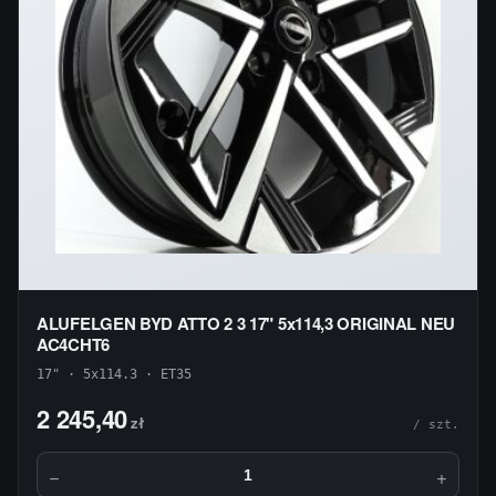
ALUFELGEN BYD ATTO 2 3 17" 5x114,3 ORIGINAL NEU
AC4CHT6
17" · 5x114.3 · ET35
2 245,40
zł
/ szt.
−
+