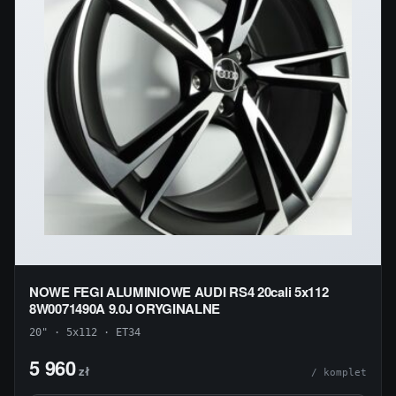
NOWE FEGI ALUMINIOWE AUDI RS4 20cali 5x112
8W0071490A 9.0J ORYGINALNE
20" · 5x112 · ET34
5 960
zł
/ komplet