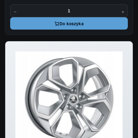
−
+
Do koszyka