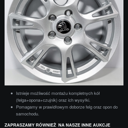
Istnieje możliwość montażu kompletnych kół
(felga+opona+czujnik) oraz ich wysyłki.
Pomagamy w prawidłowym doborze felg oraz opon do
samochodu.
ZAPRASZAMY RÓWNIEŻ NA NASZE INNE AUKCJE