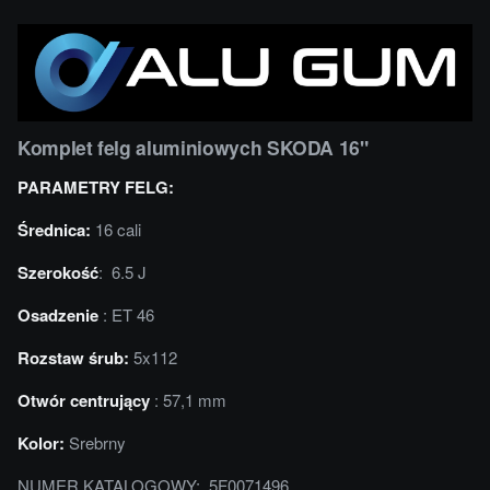
Komplet felg aluminiowych SKODA 16"
PARAMETRY FELG:
Średnica:
16 cali
Szerokość
: 6.5 J
Osadzenie
: ET 46
Rozstaw śrub:
5x112
Otwór centrujący
: 57,1 mm
Kolor:
Srebrny
NUMER KATALOGOWY: 5F0071496