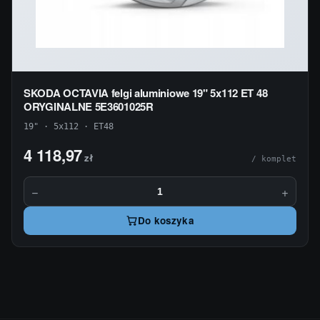
SKODA OCTAVIA felgi aluminiowe 19" 5x112 ET 48
ORYGINALNE 5E3601025R
19" · 5x112 · ET48
4 118,97
zł
/ komplet
−
+
Do koszyka