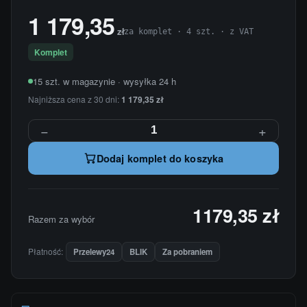
1 179,35
zł
za komplet · 4 szt. · z VAT
Komplet
15 szt. w magazynie · wysyłka 24 h
Najniższa cena z 30 dni:
1 179,35 zł
−
+
Dodaj komplet do koszyka
1179,35 zł
Razem za wybór
Płatność:
Przelewy24
BLIK
Za pobraniem