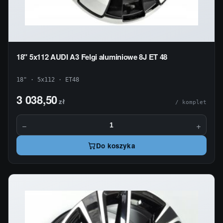
18" 5x112 AUDI A3 Felgi aluminiowe 8J ET 48
18" · 5x112 · ET48
3 038,50
zł
/ komplet
−
+
Do koszyka