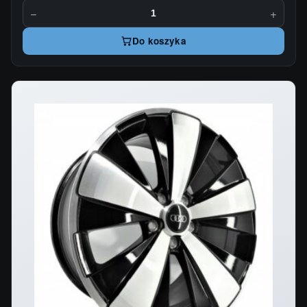
−
+
Do koszyka