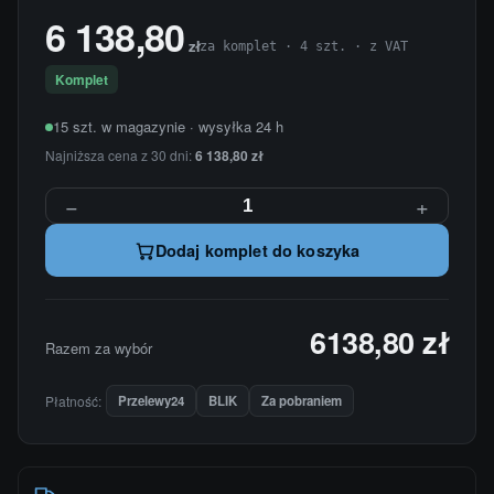
6 138,80
zł
za komplet · 4 szt. · z VAT
Komplet
15 szt. w magazynie · wysyłka 24 h
Najniższa cena z 30 dni:
6 138,80 zł
−
+
Dodaj komplet do koszyka
6138,80 zł
Razem za wybór
Płatność:
Przelewy24
BLIK
Za pobraniem