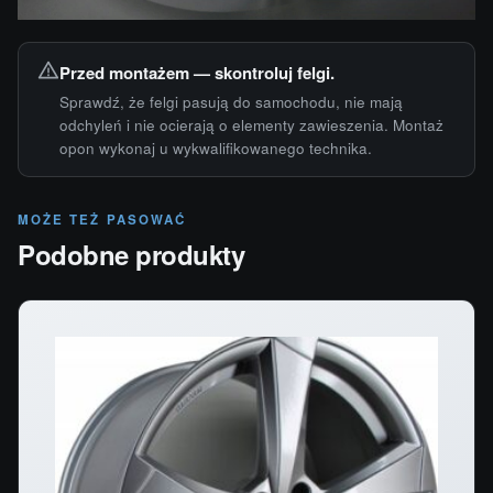
Przed montażem — skontroluj felgi.
Sprawdź, że felgi pasują do samochodu, nie mają
odchyleń i nie ocierają o elementy zawieszenia. Montaż
opon wykonaj u wykwalifikowanego technika.
MOŻE TEŻ PASOWAĆ
Podobne produkty