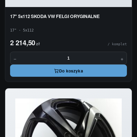
17" 5x112 SKODA VW FELGI ORYGINALNE
17" · 5x112
2 214,50
zł
/ komplet
−
+
Do koszyka