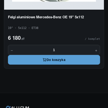
Felgi aluminiowe Mercedes-Benz OE 19" 5x112
19" · 5x112 · ET38
6 180
zł
/ komplet
−
+
Do koszyka