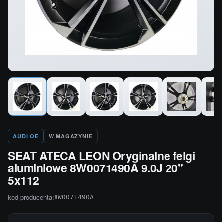
AUDI OE
W MAGAZYNIE
SEAT ATECA LEON Oryginalne felgi
aluminiowe 8W0071490A 9.0J 20"
5x112
kod producenta:
8W0071490A