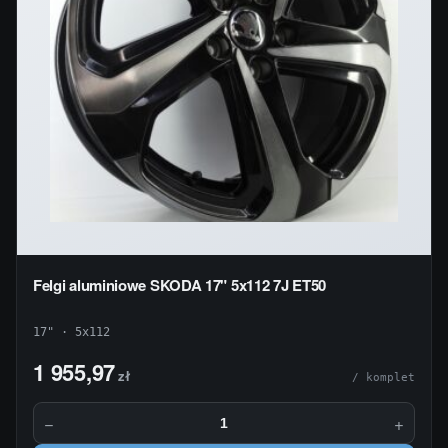
Felgi aluminiowe SKODA 17" 5x112 7J ET50
17" · 5x112
1 955,97
zł
/ komplet
−
+