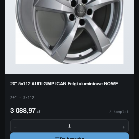
20" 5x112 AUDI GMP ICAN Felgi aluminiowe NOWE
20" · 5x112
3 088,97
zł
/ komplet
−
+
Do koszyka