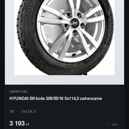
UNIROYAL
HYUNDAI I30 koła 205/55/16 5x114,3 całoroczne
16" · 5x114.3
3 193
zł
/ szt.