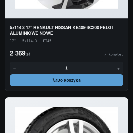
5x114,3 17" RENAULT NISSAN KE409-4C200 FELGI
ALUMINIOWE NOWE
17" · 5x114.3 · ET45
2 369
zł
/ komplet
−
+
Do koszyka