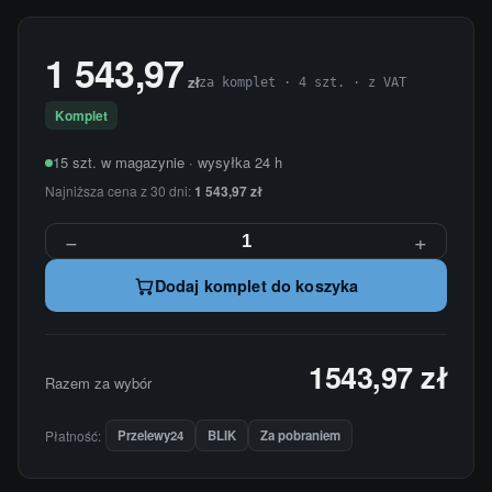
1 543,97
zł
za komplet · 4 szt. · z VAT
Komplet
15 szt. w magazynie · wysyłka 24 h
Najniższa cena z 30 dni:
1 543,97 zł
−
+
Dodaj komplet do koszyka
1543,97 zł
Razem za wybór
Płatność:
Przelewy24
BLIK
Za pobraniem