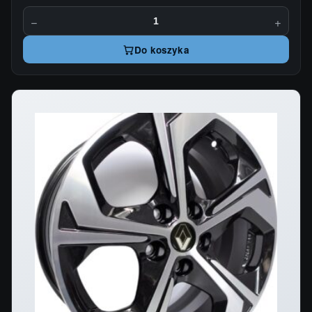
−
+
Do koszyka