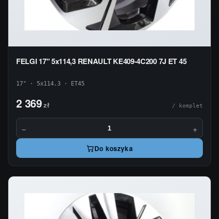
FELGI 17" 5x114,3 RENAULT KE409-4C200 7J ET 45
17" · 5x114.3 · ET45
2 369
zł
/ komplet
−
+
Do koszyka