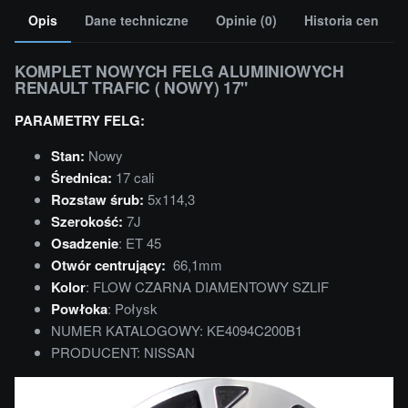
Opis
Dane techniczne
Opinie (0)
Historia cen
KOMPLET NOWYCH FELG ALUMINIOWYCH
RENAULT TRAFIC ( NOWY) 17"
PARAMETRY FELG:
Stan:
Nowy
Średnica:
17 cali
Rozstaw śrub:
5x114,3
Szerokość:
7J
Osadzenie
: ET 45
Otwór centrujący:
66,1mm
Kolor
: FLOW CZARNA DIAMENTOWY SZLIF
Powłoka
: Połysk
NUMER KATALOGOWY: KE4094C200B1
PRODUCENT: NISSAN