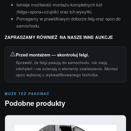
Istnieje możliwość montażu kompletnych kół
(felga+opona+czujnik) oraz ich wysyłki.
Pomagamy w prawidłowym doborze felg oraz opon do
samochodu.
ZAPRASZAMY RÓWNIEŻ NA NASZE INNE AUKCJE
Przed montażem — skontroluj felgi.
Sprawdź, że felgi pasują do samochodu, nie mają
odchyleń i nie ocierają o elementy zawieszenia. Montaż
opon wykonaj u wykwalifikowanego technika.
MOŻE TEŻ PASOWAĆ
Podobne produkty