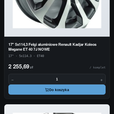
17" 5x114,3 Felgi aluminiowe Renault Kadjar Koleos
Megane ET 40 7J NOWE
17" · 5x114.3 · ET40
2 255,69
zł
/ komplet
−
+
Do koszyka