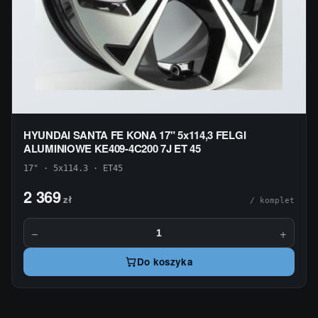
HYUNDAI SANTA FE KONA 17" 5x114,3 FELGI
ALUMINIOWE KE409-4C200 7J ET 45
17" · 5x114.3 · ET45
2 369
zł
/ komplet
−
+
Do koszyka