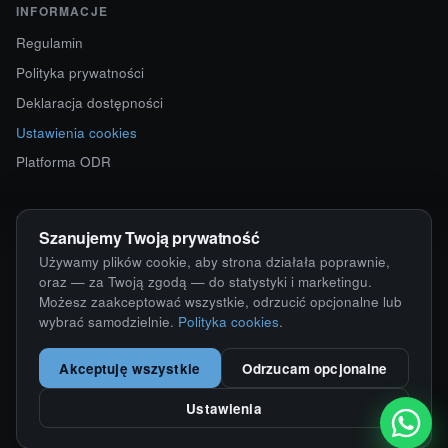
INFORMACJE
Regulamin
Polityka prywatności
Deklaracja dostępności
Ustawienia cookies
Platforma ODR
KONTAKT
Szanujemy Twoją prywatność
ul. Starokościelna 12
Używamy plików cookie, aby strona działała poprawnie,
63-750 Sulmierzyce
oraz — za Twoją zgodą — do statystyki i marketingu.
Możesz zaakceptować wszystkie, odrzucić opcjonalne lub
792 171 171 · 791 110 055
wybrać samodzielnie.
Polityka cookies
.
alumy@alugum.pl
Akceptuję wszystkie
Odrzucam opcjonalne
Ustawienia
© 2026 ALU-GUM Sławomir Wizner · NIP 6211676163
Wdrożenie i realizacja:
KamikStudio