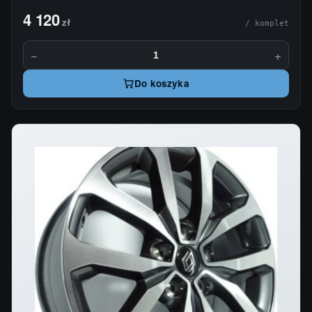
4 120
zł
/ komplet
−
+
Do koszyka