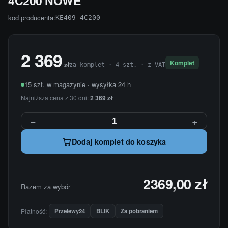
4C200 NOWE
kod producenta:
KE409-4C200
2 369
Komplet
zł
za komplet · 4 szt. · z VAT
15 szt. w magazynie · wysyłka 24 h
Najniższa cena z 30 dni:
2 369 zł
−
+
Dodaj komplet do koszyka
2369,00 zł
Razem za wybór
Płatność:
Przelewy24
BLIK
Za pobraniem