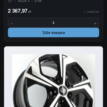
17" · 5x114.3 · ET50
2 367,97
zł
/ komplet
−
+
Do koszyka