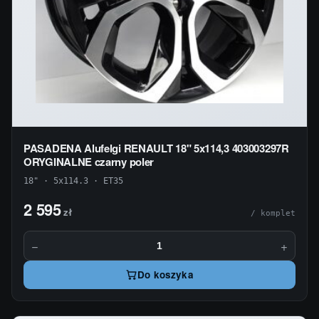
PASADENA Alufelgi RENAULT 18" 5x114,3 403003297R
ORYGINALNE czarny poler
18" · 5x114.3 · ET35
2 595
zł
/ komplet
−
+
Do koszyka