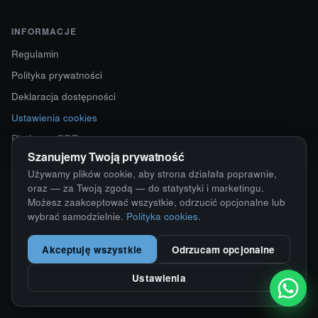
INFORMACJE
Regulamin
Polityka prywatności
Deklaracja dostępności
Ustawienia cookies
Platforma ODR
Szanujemy Twoją prywatność
Używamy plików cookie, aby strona działała poprawnie,
KONTAKT
oraz — za Twoją zgodą — do statystyki i marketingu.
Możesz zaakceptować wszystkie, odrzucić opcjonalne lub
ul. Starokościelna 12
wybrać samodzielnie.
Polityka cookies
.
63-750 Sulmierzyce
792 171 171 · 791 110 055
Akceptuję wszystkie
Odrzucam opcjonalne
alumy@alugum.pl
Ustawienia