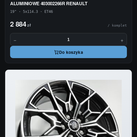
ALUMINIOWE 403002266R RENAULT
19" · 5x114.3 · ET46
2 884
zł
/ komplet
−
+
Do koszyka