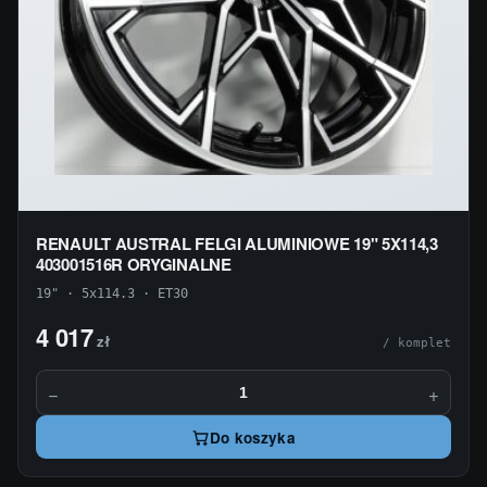
RENAULT AUSTRAL FELGI ALUMINIOWE 19" 5X114,3
403001516R ORYGINALNE
19" · 5x114.3 · ET30
4 017
zł
/ komplet
−
+
Do koszyka