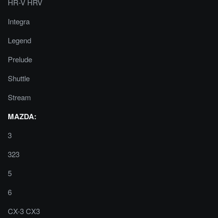
HR-V HRV
Integra
Legend
Prelude
Shuttle
Stream
MAZDA:
3
323
5
6
CX-3 CX3