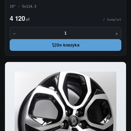
19" · 5x114.3
4 120
zł
/ komplet
−
+
Do koszyka