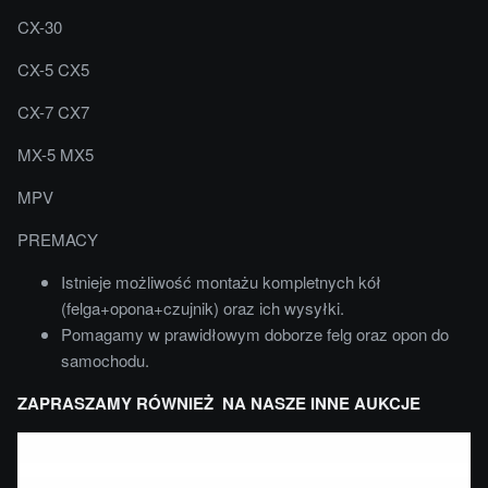
CX-30
CX-5 CX5
CX-7 CX7
MX-5 MX5
MPV
PREMACY
Istnieje możliwość montażu kompletnych kół
(felga+opona+czujnik) oraz ich wysyłki.
Pomagamy w prawidłowym doborze felg oraz opon do
samochodu.
ZAPRASZAMY RÓWNIEŻ NA NASZE INNE AUKCJE