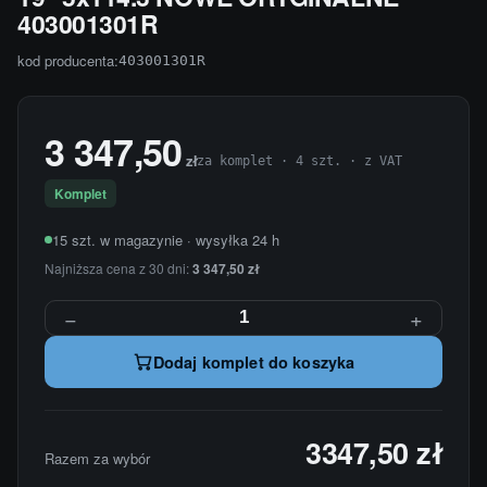
403001301R
kod producenta:
403001301R
3 347,50
zł
za komplet · 4 szt. · z VAT
Komplet
15 szt. w magazynie · wysyłka 24 h
Najniższa cena z 30 dni:
3 347,50 zł
−
+
Dodaj komplet do koszyka
3347,50 zł
Razem za wybór