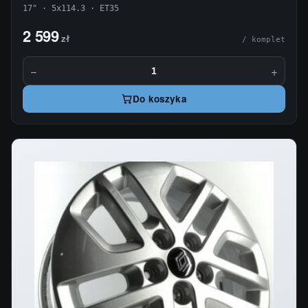
17" · 5x114.3 · ET35
2 599
zł
/ komplet
−
+
Do koszyka