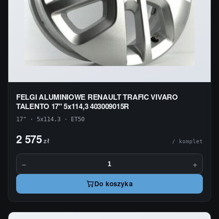
FELGI ALUMINIOWE RENAULT TRAFIC VIVARO
TALENTO 17" 5x114,3 403009015R
17" · 5x114.3 · ET50
2 575
zł
/ komplet
−
+
Do koszyka