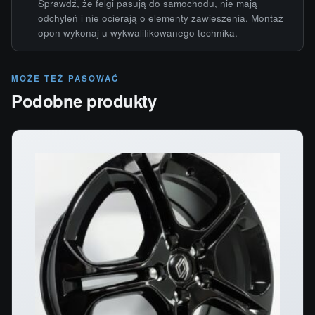
Sprawdź, że felgi pasują do samochodu, nie mają
odchyleń i nie ocierają o elementy zawieszenia. Montaż
opon wykonaj u wykwalifikowanego technika.
MOŻE TEŻ PASOWAĆ
Podobne produkty