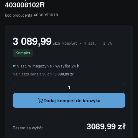
403008102R
kod producenta:
403005301R
3 089,99
zł
za komplet · 4 szt. · z VAT
Komplet
15 szt. w magazynie · wysyłka 24 h
Najniższa cena z 30 dni:
3 089,99 zł
−
+
Dodaj komplet do koszyka
3089,99 zł
Razem za wybór