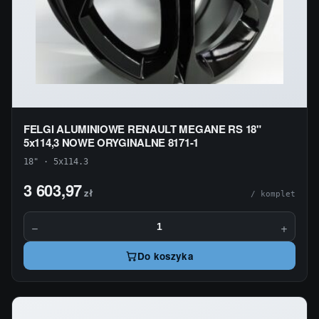
FELGI ALUMINIOWE RENAULT MEGANE RS 18"
5x114,3 NOWE ORYGINALNE 8171-1
18" · 5x114.3
3 603,97
zł
/ komplet
−
+
Do koszyka