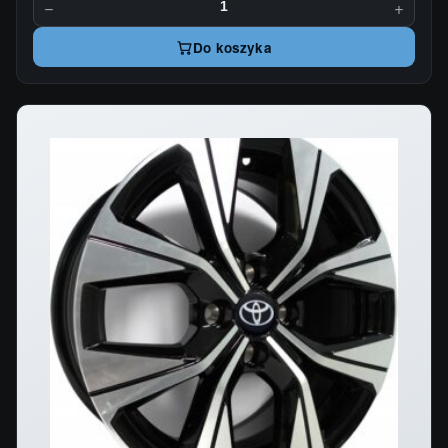
−
+
Do koszyka