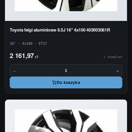
Toyota felgi aluminiowe 6.5J 16" 4x100 403003061R
16" · 4x100 · ET37
2 161,97
zł
/ komplet
−
+
Do koszyka