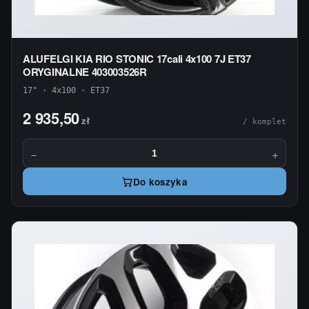
ALUFELGI KIA RIO STONIC 17cali 4x100 7J ET37
ORYGINALNE 403003526R
17" · 4x100 · ET37
2 935,50
zł
/ komplet
−
+
Do koszyka