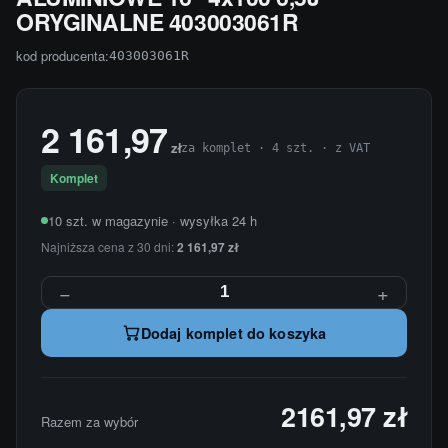
ORYGINALNE 403003061R
kod producenta:
403003061R
2 161,97
zł
za komplet · 4 szt. · z VAT
Komplet
10 szt. w magazynie · wysyłka 24 h
Najniższa cena z 30 dni:
2 161,97 zł
−
+
Dodaj komplet do koszyka
2161,97 zł
Razem za wybór