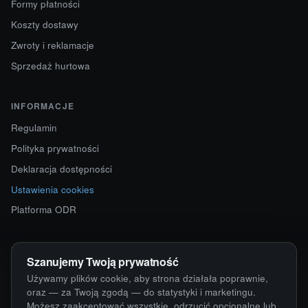
Formy płatności
Koszty dostawy
Zwroty i reklamacje
Sprzedaż hurtowa
INFORMACJE
Regulamin
Polityka prywatności
Deklaracja dostępności
Ustawienia cookies
Platforma ODR
KONTAKT
Szanujemy Twoją prywatność
ul. Starokościelna 12
Używamy plików cookie, aby strona działała poprawnie,
63-750 Sulmierzyce
oraz — za Twoją zgodą — do statystyki i marketingu.
Możesz zaakceptować wszystkie, odrzucić opcjonalne lub
792 171 171 · 791 110 055