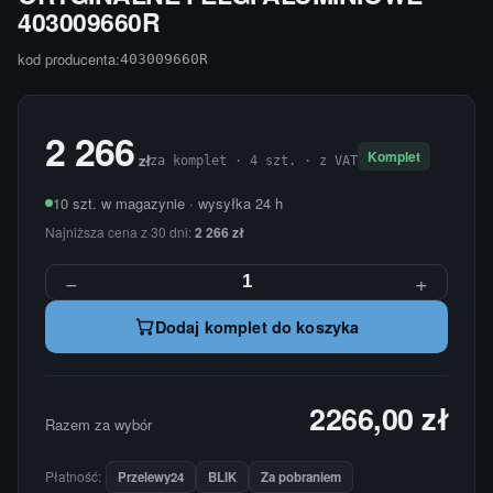
403009660R
kod producenta:
403009660R
2 266
Komplet
zł
za komplet · 4 szt. · z VAT
10 szt. w magazynie · wysyłka 24 h
Najniższa cena z 30 dni:
2 266 zł
−
+
Dodaj komplet do koszyka
2266,00 zł
Razem za wybór
Płatność:
Przelewy24
BLIK
Za pobraniem