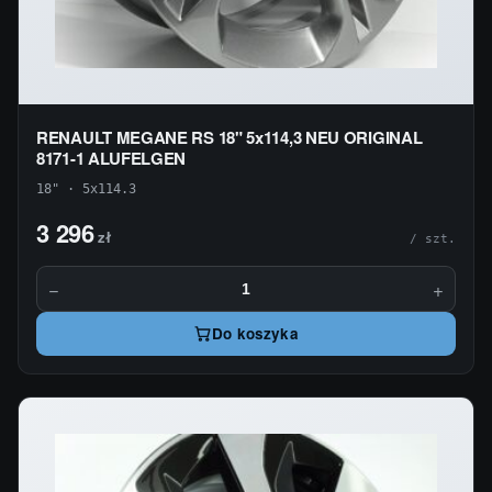
RENAULT MEGANE RS 18" 5x114,3 NEU ORIGINAL
8171-1 ALUFELGEN
18" · 5x114.3
3 296
zł
/ szt.
−
+
Do koszyka