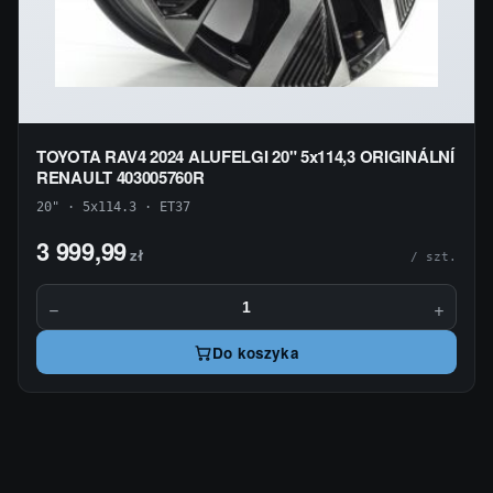
TOYOTA RAV4 2024 ALUFELGI 20" 5x114,3 ORIGINÁLNÍ
RENAULT 403005760R
20" · 5x114.3 · ET37
3 999,99
zł
/ szt.
−
+
Do koszyka