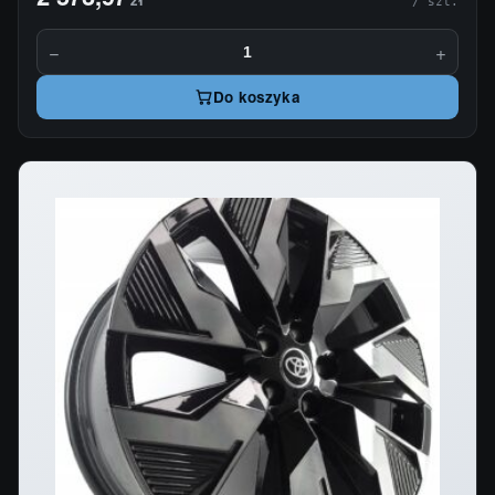
/ szt.
−
+
Do koszyka