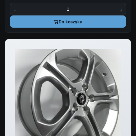
−
+
Do koszyka