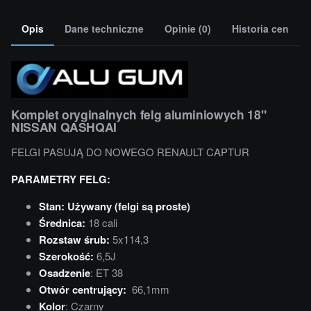
Opis
Dane techniczne
Opinie (0)
Historia cen
Komplet oryginalnych felg aluminiowych 18"
NISSAN QASHQAI
FELGI PASUJĄ DO NOWEGO RENAULT CAPTUR
PARAMETRY FELG:
Stan: Używany (felgi są proste)
Średnica:
18 cali
Rozstaw śrub:
5x114,3
Szerokość:
6,5J
Osadzenie
: ET 38
Otwór centrujący:
66,1mm
Kolor
: Czarny