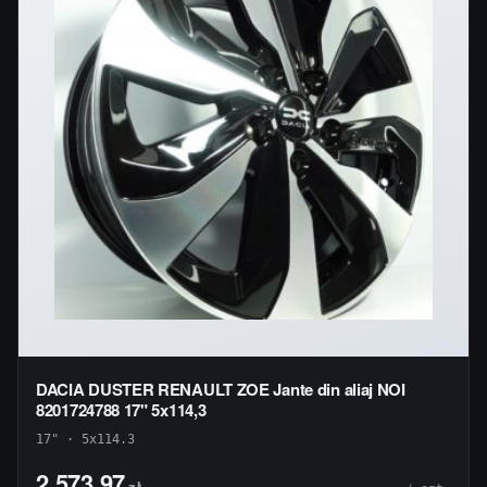
DACIA DUSTER RENAULT ZOE Jante din aliaj NOI
8201724788 17" 5x114,3
17" · 5x114.3
2 573,97
zł