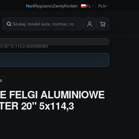
Hurt
Regulamin
Zwroty
Kontakt
PL
PLN
Szukaj produktów
 20″ 5×114,3 403008508R
E
E FELGI ALUMINIOWE
ER 20" 5x114,3