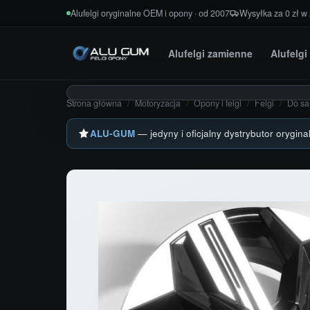
Przejdź do treści
Alufelgi oryginalne OEM i opony · od 2007
Wysyłka za 0 zł w
Alufelgi zamienne
Alufelg
Strona główna
/
Motoryzacja
/
Opony i felgi
/
Felgi
/
Do s
ALU-GUM
— jedyny i oficjalny dystrybutor orygina