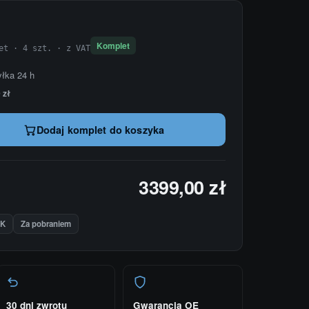
Komplet
et · 4 szt. · z VAT
yłka 24 h
 zł
Dodaj komplet do koszyka
3399,00 zł
IK
Za pobraniem
30 dni zwrotu
Gwarancja OE