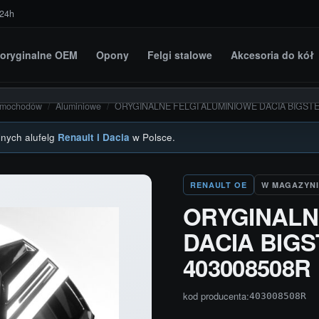
 24h
i oryginalne OEM
Opony
Felgi stalowe
Akcesoria do kół
amochodów
/
Aluminiowe
/
ORYGINALNE FELGI ALUMINIOWE DACIA BIGSTER
lnych alufelg
Renault i Dacia
w Polsce.
RENAULT OE
W MAGAZYNI
ORYGINALN
DACIA BIGST
403008508R
kod producenta:
403008508R