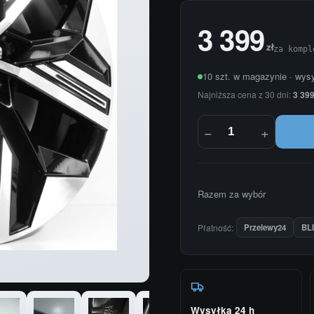
3 399
zł
za kompl
10 szt. w magazynie · wys
Najniższa cena z 30 dni:
3 399
−
+
Razem za wybór
Płatność:
Przelewy24
BL
Wysyłka 24 h