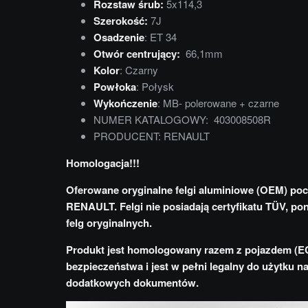
Rozstaw śrub:
5x114,3
Szerokość:
7J
Osadzenie
: ET 34
Otwór centrujący:
66,1mm
Kolor
: Czarny
Powłoka
: Połysk
Wykończenie
: MB- polerowane + czarne
NUMER KATALOGOWY: 403008508R
PRODUCENT: RENAULT
Homologacja!!!
Oferowane oryginalne felgi aluminiowe (OEM) po
RENAULT. Felgi nie posiadają certyfikatu TÜV, po
felg oryginalnych.
Produkt jest homologowany razem z pojazdem (E
bezpieczeństwa i jest w pełni legalny do użytku 
dodatkowych dokumentów.