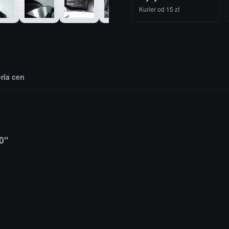
Kurier od 15 zł
oria cen
0"