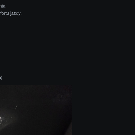
nta.
ortu jazdy.
a)