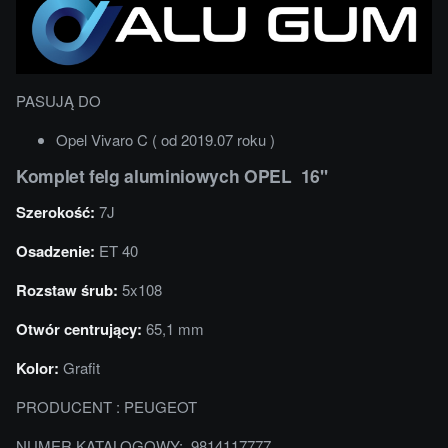
PASUJĄ DO
Opel Vivaro C ( od 2019.07 roku )
Komplet felg aluminiowych OPEL 16''
Szerokość:
7J
Osadzenie:
ET 40
Rozstaw śrub:
5x108
Otwór centrujący:
65,1 mm
Kolor:
Grafit
PRODUCENT : PEUGEOT
NUMER KATALOGOWY: 9814117777