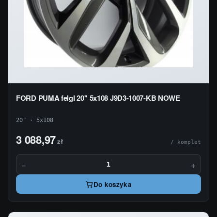
FORD PUMA felgI 20'' 5x108 J9D3-1007-KB NOWE
20" · 5x108
3 088,97
zł
/ komplet
−
+
Do koszyka