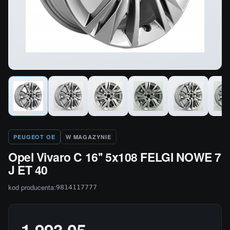
PEUGEOT OE
W MAGAZYNIE
Opel Vivaro C 16'' 5x108 FELGI NOWE 7
J ET 40
kod producenta:
9814117777
1 993,05