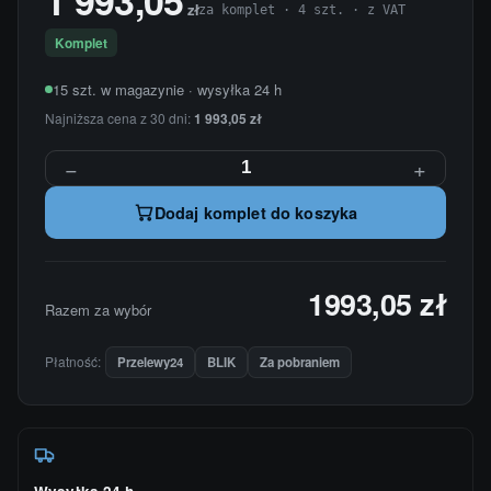
zł
za komplet · 4 szt. · z VAT
Komplet
15 szt. w magazynie · wysyłka 24 h
Najniższa cena z 30 dni:
1 993,05 zł
−
+
Dodaj komplet do koszyka
1993,05 zł
Razem za wybór
Płatność:
Przelewy24
BLIK
Za pobraniem