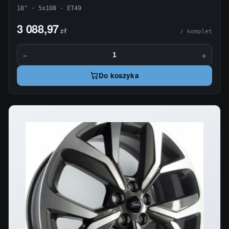
18" · 5x108 · ET49
3 088,97
zł
/ komplet
−
+
Do koszyka