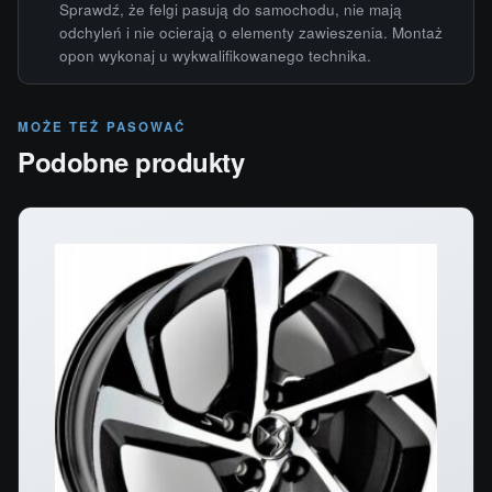
Sprawdź, że felgi pasują do samochodu, nie mają
odchyleń i nie ocierają o elementy zawieszenia. Montaż
opon wykonaj u wykwalifikowanego technika.
MOŻE TEŻ PASOWAĆ
Podobne produkty