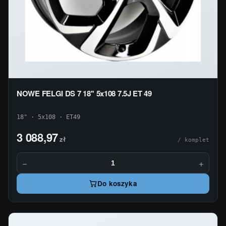
NOWE FELGI DS 7 18'' 5x108 7.5J ET 49
18" · 5x108 · ET49
3 088,97
zł
/ komplet
−
+
Do koszyka