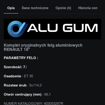
Opis
Dane techniczne
Opinie (0)
Historia cen
Komplet oryginalnych felg aluminiowych
RENAULT 18''
PARAMETRY FELG :
Szerokość: 7
J
Osadzenie
: ET 35
Rozstaw śrub
: 5x114,3
Otwór centrujący (mm)
: 66,1
NUMER KATALOGOWY: 403003297R