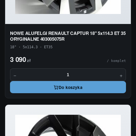
NOWE ALUFELGI RENAULT CAPTUR 18" 5x114.3 ET 35
ORYGINALNE 403005075R
18" · 5x114.3 · ET35
3 090
zł
/ komplet
−
+
Do koszyka