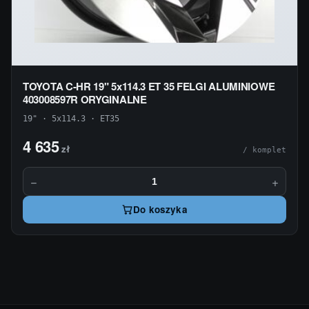
TOYOTA C-HR 19" 5x114.3 ET 35 FELGI ALUMINIOWE
403008597R ORYGINALNE
19" · 5x114.3 · ET35
4 635
zł
/ komplet
−
+
Do koszyka