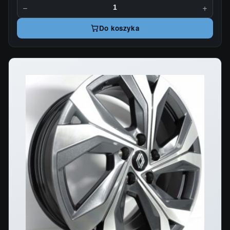
−
+
Do koszyka