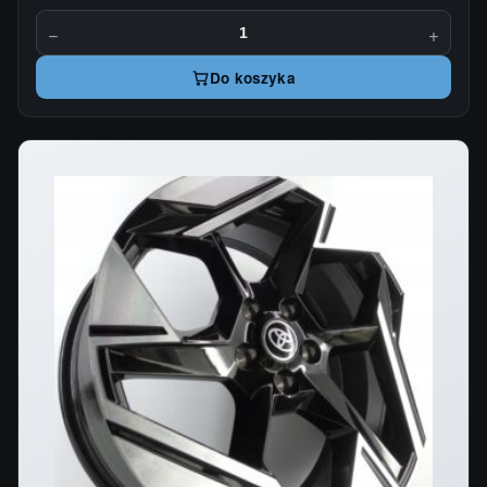
−
+
Do koszyka