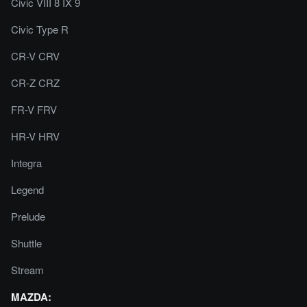
Civic VIII 8 IX 9
Civic Type R
CR-V CRV
CR-Z CRZ
FR-V FRV
HR-V HRV
Integra
Legend
Prelude
Shuttle
Stream
MAZDA: