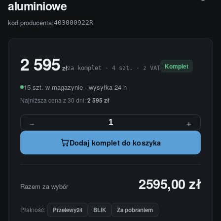
aluminiowe
kod producenta:
403000922R
2 595
Komplet
zł
za komplet · 4 szt. · z VAT
15 szt. w magazynie · wysyłka 24 h
Najniższa cena z 30 dni:
2 595 zł
−
+
Dodaj komplet do koszyka
2595,00 zł
Razem za wybór
Płatność:
Przelewy24
BLIK
Za pobraniem