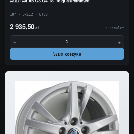
AUDI A4 A6 Q3 Q4 18'' felgi aluminiowe
18" · 5x112 · ET38
2 935,50
zł
/ komplet
−
+
Do koszyka