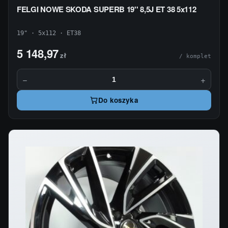
FELGI NOWE SKODA SUPERB 19'' 8,5J ET 38 5x112
19" · 5x112 · ET38
5 148,97
zł
/ komplet
−
+
Do koszyka