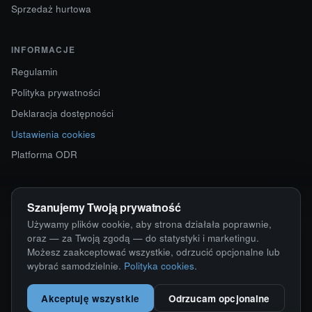
Sprzedaż hurtowa
INFORMACJE
Regulamin
Polityka prywatności
Deklaracja dostępności
Ustawienia cookies
Platforma ODR
KONTAKT
Szanujemy Twoją prywatność
ul. Starokościelna 12
Używamy plików cookie, aby strona działała poprawnie,
63-750 Sulmierzyce
oraz — za Twoją zgodą — do statystyki i marketingu.
Możesz zaakceptować wszystkie, odrzucić opcjonalne lub
792 171 171 · 791 110 055
wybrać samodzielnie.
Polityka cookies
.
alumy@alugum.pl
Akceptuję wszystkie
Odrzucam opcjonalne