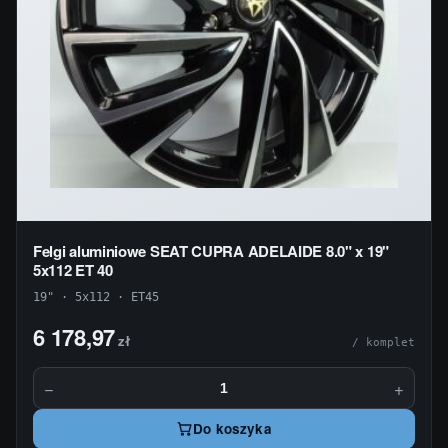
Felgi aluminiowe SEAT CUPRA ADELAIDE 8.0" x 19"
5x112 ET 40
19" · 5x112 · ET45
6 178,97
zł
/ komplet
−
+
Do koszyka