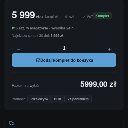
5 999
Komplet
zł
za komplet · 4 szt. · z VAT
15 szt. w magazynie · wysyłka 24 h
Najniższa cena z 30 dni:
5 999 zł
−
+
Dodaj komplet do koszyka
5999,00 zł
Razem za wybór
Płatność:
Przelewy24
BLIK
Za pobraniem