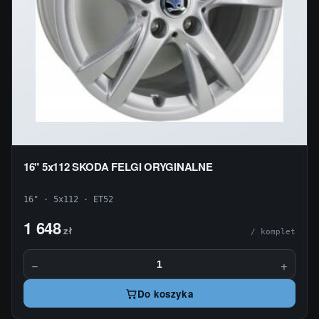
16" 5x112 SKODA FELGI ORYGINALNE
16" · 5x112 · ET52
1 648
zł
/ komplet
−
+
Do koszyka