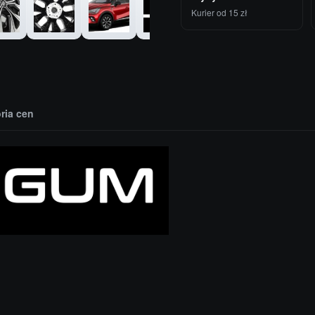
Kurier od 15 zł
oria cen