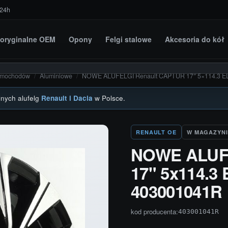
 24h
i oryginalne OEM
Opony
Felgi stalowe
Akcesoria do kół
amochodów
/
Aluminiowe
/
NOWE ALUFELGI Renault CAPTUR 17″ 5×114.3 
lnych alufelg
Renault i Dacia
w Polsce.
RENAULT OE
W MAGAZYNI
NOWE ALUFE
17" 5x114.
403001041R
kod producenta:
403001041R