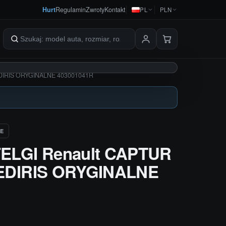
Hurt
Regulamin
Zwroty
Kontakt
PL
PLN
Szukaj produktów
EDIRIS ORYGINALNE 403001041R
E
LGI Renault CAPTUR
3 EDIRIS ORYGINALNE