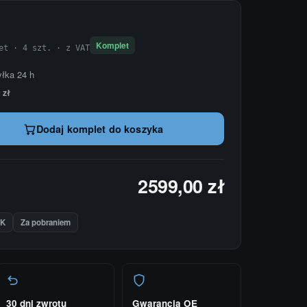
Komplet
et · 4 szt. · z VAT
yłka 24 h
 zł
Dodaj komplet do koszyka
2599,00 zł
IK
Za pobraniem
30 dni zwrotu
Gwarancja OE