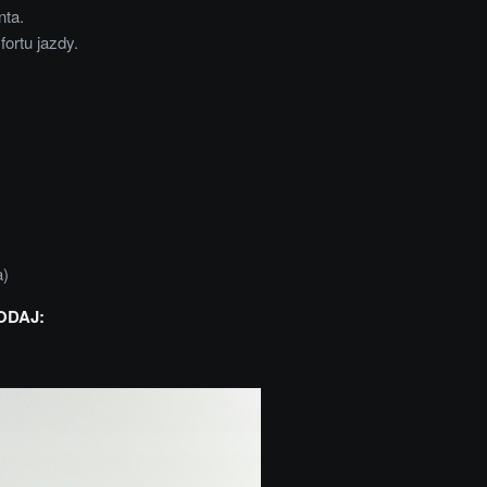
nta.
ortu jazdy.
a)
ODAJ: