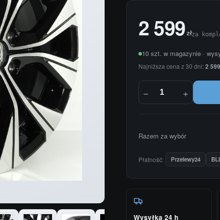
2 599
zł
za kompl
10 szt. w magazynie · wys
Najniższa cena z 30 dni:
2 599
−
+
Razem za wybór
Płatność:
Przelewy24
BL
Wysyłka 24 h