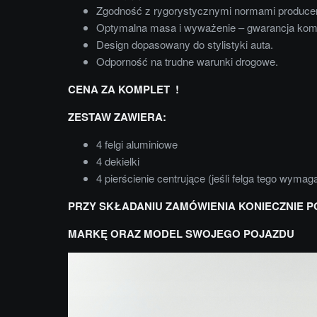
Zgodność z rygorystycznymi normami produce
Optymalna masa i wyważenie – gwarancja komf
Design dopasowany do stylistyki auta.
Odporność na trudne warunki drogowe.
CENA ZA KOMPLET !
ZESTAW ZAWIERA:
4 felgi aluminiowe
4 dekielki
4 pierścienie centrujące (jeśli felga tego wymag
PRZY SKŁADANIU ZAMÓWIENIA KONIECZNIE P
MARKĘ ORAZ MODEL SWOJEGO POJAZDU