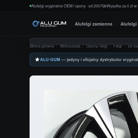
Przejdź do treści
Alufelgi oryginalne OEM i opony · od 2007
Wysyłka za 0 zł w
Alufelgi zamienne
Alufelg
Strona główna
/
Motoryzacja
/
Opony i felgi
/
Felgi
/
Do s
ALU-GUM
— jedyny i oficjalny dystrybutor orygina