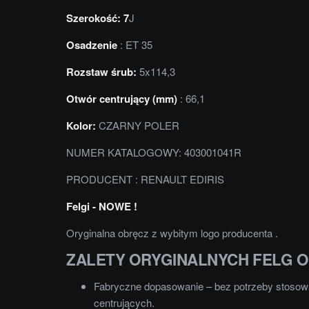
Szerokość: 7
J
Osadzenie
: ET 35
Rozstaw śrub:
5x114,3
Otwór centrujący (mm)
: 66,1
Kolor:
CZARNY POLER
NUMER KATALOGOWY: 403001041R
PRODUCENT : RENAULT EDIRIS
Felgi - NOWE !
Oryginalna obręcz z wybitym logo producenta .
ZALETY ORYGINALNYCH FELG 
Fabryczne dopasowanie – bez potrzeby stosowa
centrujących.