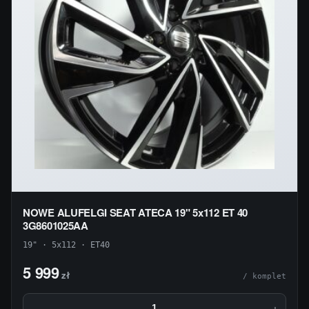
NOWE ALUFELGI SEAT ATECA 19" 5x112 ET 40
3G8601025AA
19" · 5x112 · ET40
5 999
zł
/ komplet
−
+