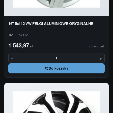
16" 5x112 VW FELGI ALUMINIOWE ORYGINALNE
16" · 5x112
1 543,97
zł
/ komplet
−
+
Do koszyka