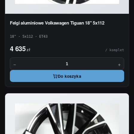
Felgi aluminiowe Volkswagen Tiguan 18" 5x112
18" · 5x112 · ET43
4 635
zł
/ komplet
−
+
Do koszyka