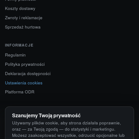
Koszty dostawy
Zwroty i reklamacje
Sprzedaż hurtowa
INFORMACJE
Regulamin
Polityka prywatności
Deklaracja dostępności
Ustawienia cookies
Platforma ODR
KONTAKT
Szanujemy Twoją prywatność
ul. Starokościelna 12
Używamy plików cookie, aby strona działała poprawnie,
63-750 Sulmierzyce
oraz — za Twoją zgodą — do statystyki i marketingu.
Możesz zaakceptować wszystkie, odrzucić opcjonalne lub
792 171 171 · 791 110 055