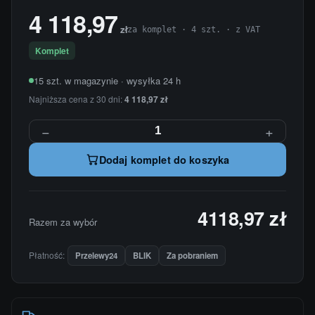
4 118,97
zł
za komplet · 4 szt. · z VAT
Komplet
15 szt. w magazynie · wysyłka 24 h
Najniższa cena z 30 dni:
4 118,97 zł
−
+
Dodaj komplet do koszyka
4118,97 zł
Razem za wybór
Płatność:
Przelewy24
BLIK
Za pobraniem