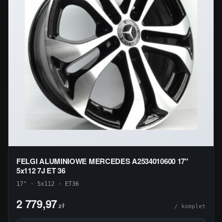
FELGI ALUMINIOWE MERCEDES A2534010600 17"
5x112 7J ET 36
17" · 5x112 · ET36
2 779,97
zł
/ komplet