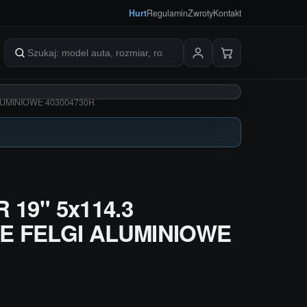
Hurt
Regulamin
Zwroty
Kontakt
Szukaj produktów
ALUMINIOWE 403004730R
 19" 5x114.3
E FELGI ALUMINIOWE