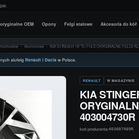
 24h
i oryginalne OEM
Opony
Felgi stalowe
Akcesoria do kół
amochodów
/
Aluminiowe
/
KIA STINGER 19″ 5×114.3 ORYGINALNE FELGI 
lnych alufelg
Renault i Dacia
w Polsce.
RENAULT
W MAGAZYNIE
KIA STINGER
ORYGINALN
403004730R
kod producenta:
403007989R