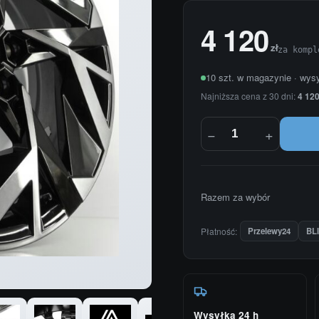
4 120
zł
za kompl
10 szt. w magazynie · wys
Najniższa cena z 30 dni:
4 120
−
+
Razem za wybór
Płatność:
Przelewy24
BL
Wysyłka 24 h