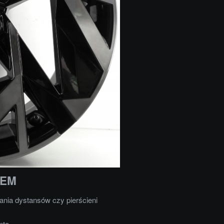
OEM
nia dystansów czy pierścieni
nta.