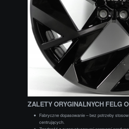
ZALETY ORYGINALNYCH FELG 
Fabryczne dopasowanie – bez potrzeby stosowa
centrujących.
Zgodność z rygorystycznymi normami produce