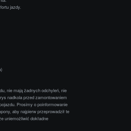
ortu jazdy.
a)
du, nie mają żadnych odchyleń, nie
 obrys nadkola przed zamontowaniem
 pojazdu. Prosimy o poinformowanie
pony, aby najpierw przeprowadził te
oże uniemożliwić dokładne