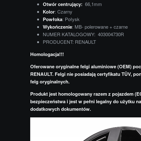
Otwór centrujący:
66,1mm
Kolor
: Czarny
Powłoka
: Połysk
Wykończenie
: MB- polerowane + czarne
NUMER KATALOGOWY: 403004730R
PRODUCENT: RENAULT
Homologacja!!!
Oferowane oryginalne felgi aluminiowe (OEM) po
RENAULT. Felgi nie posiadają certyfikatu TÜV, po
felg oryginalnych.
Produkt jest homologowany razem z pojazdem (E
bezpieczeństwa i jest w pełni legalny do użytku 
dodatkowych dokumentów.