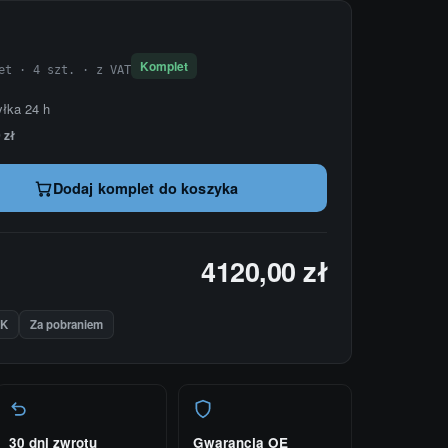
Komplet
et · 4 szt. · z VAT
yłka 24 h
 zł
Dodaj komplet do koszyka
4120,00 zł
IK
Za pobraniem
30 dni zwrotu
Gwarancja OE