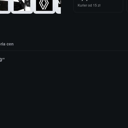
Kurier od 15 zł
oria cen
9"