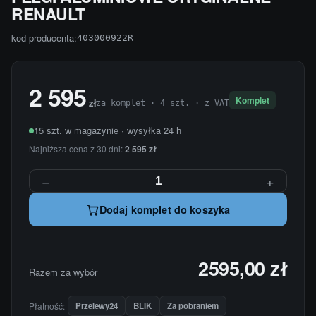
RENAULT
kod producenta:
403000922R
2 595
Komplet
zł
za komplet · 4 szt. · z VAT
15 szt. w magazynie · wysyłka 24 h
Najniższa cena z 30 dni:
2 595 zł
−
+
Dodaj komplet do koszyka
2595,00 zł
Razem za wybór
Płatność:
Przelewy24
BLIK
Za pobraniem