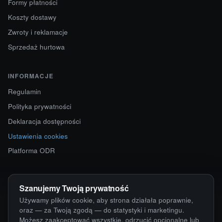
Formy płatności
Koszty dostawy
Zwroty i reklamacje
Sprzedaż hurtowa
INFORMACJE
Regulamin
Polityka prywatności
Deklaracja dostępności
Ustawienia cookies
Platforma ODR
KONTAKT
Szanujemy Twoją prywatność
ul. Starokościelna 12
Używamy plików cookie, aby strona działała poprawnie,
63-750 Sulmierzyce
oraz — za Twoją zgodą — do statystyki i marketingu.
Możesz zaakceptować wszystkie, odrzucić opcjonalne lub
792 171 171 · 791 110 055