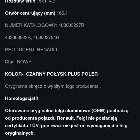
Rozstaw śrub
: 5x114,3
Otwór centrujący (mm)
: 66,1
NUMER KATALOGOWY: 403003297R
403000922R, 403002784R
PRODUCENT: RENAULT
Stan: NOWY
KOLOR- CZARNY POŁYSK PLUS POLER
Oryginalna obręcz z wybitym logo producenta .
Homologacja!!!
Oferowane oryginalne felgi aluminiowe (OEM) pochodzą
od producenta pojazdu Renault. Felgi nie posiadają
certyfikatu TÜV, ponieważ nie jest on wymagany dla felg
oryginalnych.