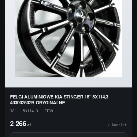
FELGI ALUMINIOWE KIA STINGER 18" 5X114,3
403002502R ORYGINALNE
18" · 5x114.3 · ET38
2 266
zł
/ komplet