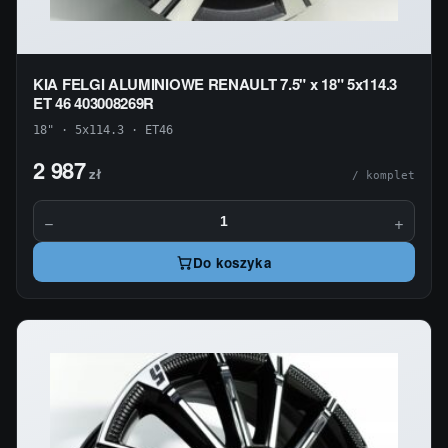
KIA FELGI ALUMINIOWE RENAULT 7.5" x 18" 5x114.3
ET 46 403008269R
18" · 5x114.3 · ET46
2 987
zł
/ komplet
−
+
Do koszyka