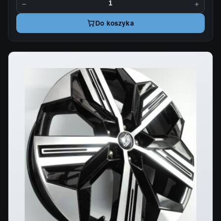
−
+
Do koszyka