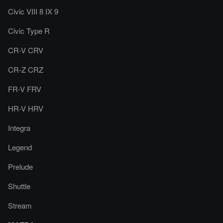
Civic VIII 8 IX 9
Civic Type R
CR-V CRV
CR-Z CRZ
FR-V FRV
HR-V HRV
Integra
Legend
Prelude
Shuttle
Stream