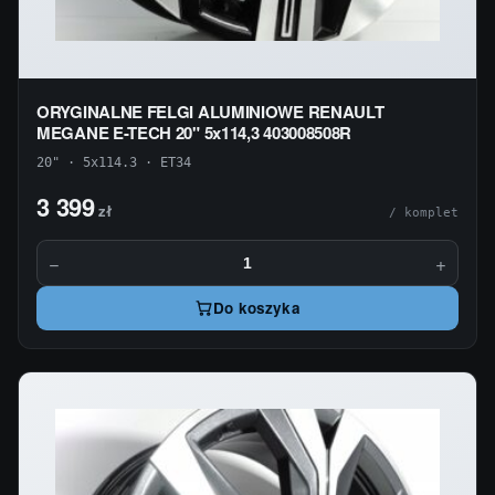
ORYGINALNE FELGI ALUMINIOWE RENAULT
MEGANE E-TECH 20" 5x114,3 403008508R
20" · 5x114.3 · ET34
3 399
zł
/ komplet
−
+
Do koszyka