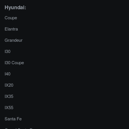
Hyundai:
Coupe
Elantra
Grandeur
I30
I30 Coupe
I40
IX20
IX35
IX55
Santa Fe