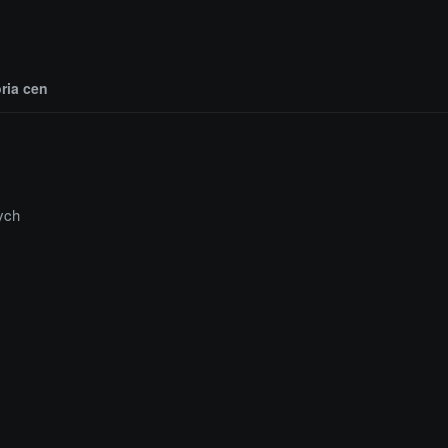
oria cen
ych