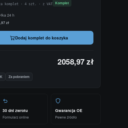
Komplet
za komplet · 4 szt. · z VAT
yłka 24 h
,97 zł
Dodaj komplet do koszyka
2058,97 zł
IK
Za pobraniem
30 dni zwrotu
Gwarancja OE
Formularz online
Pewne źródło