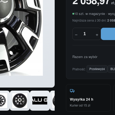
zł
10 szt. w magazynie · wys
Najniższa cena z 30 dni:
2 058
−
+
Razem za wybór
Płatność:
Przelewy24
BL
Wysyłka 24 h
Kurier od 15 zł