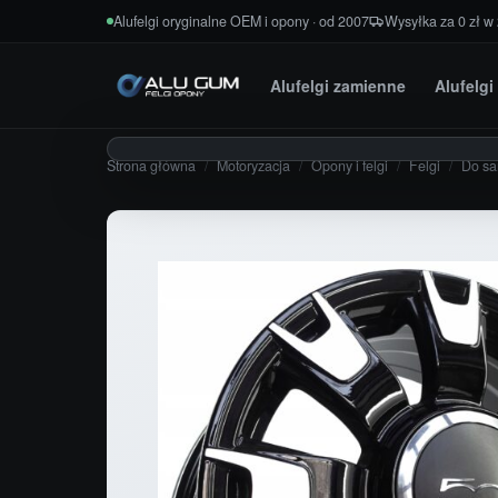
Przejdź do treści
Alufelgi oryginalne OEM i opony · od 2007
Wysyłka za 0 zł w
Alufelgi zamienne
Alufelg
Strona główna
/
Motoryzacja
/
Opony i felgi
/
Felgi
/
Do s