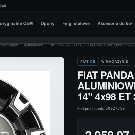
 24h
i oryginalne OEM
Opony
Felgi stalowe
Akcesoria do kół
amochodów
/
Aluminiowe
/
FIAT PANDA 500 FELGI ALUMINIOWE D2355092775
FIAT OE
W MAGAZYNIE
FIAT PANDA
ALUMINIOWE
14" 4x98 ET
kod producenta:
50927759
2 058,97