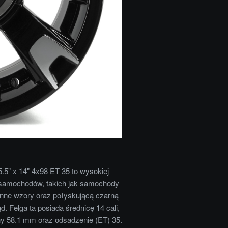
5" x 14" 4x98 ET 35 to wysokiej
h samochodów, takich jak samochody
enne wzory oraz połyskującą czarną
 Felga ta posiada średnicę 14 cali,
lny 58.1 mm oraz odsadzenie (ET) 35.