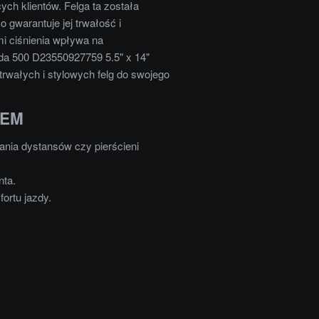
ch klientów. Felga ta została
gwarantuje jej trwałość i
i ciśnienia wpływa na
da 500 D23550927759 5.5" x 14"
trwałych i stylowych felg do swojego
OEM
nia dystansów czy pierścieni
nta.
ortu jazdy.