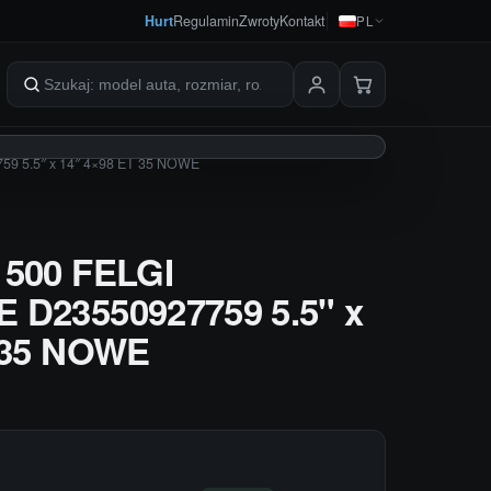
Hurt
Regulamin
Zwroty
Kontakt
PL
Szukaj produktów
9 5.5″ x 14″ 4×98 ET 35 NOWE
 500 FELGI
 D23550927759 5.5" x
 35 NOWE