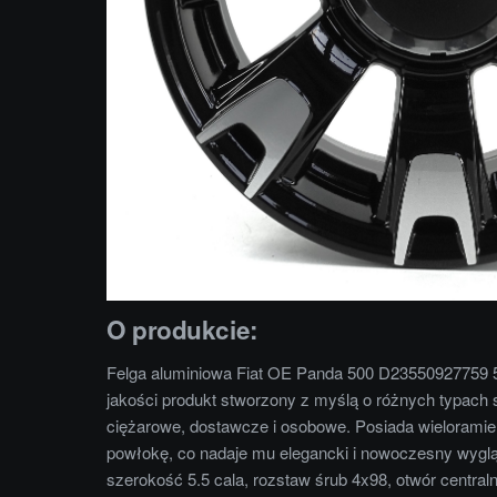
O produkcie:
Felga aluminiowa Fiat OE Panda 500 D23550927759 5.
jakości produkt stworzony z myślą o różnych typac
ciężarowe, dostawcze i osobowe. Posiada wielorami
powłokę, co nadaje mu elegancki i nowoczesny wygląd.
szerokość 5.5 cala, rozstaw śrub 4x98, otwór centra