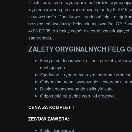
Dzięki temu spełni wymagania najbardziej wymagający
wyprodukowana przez renomowaną markę Fiat OE, co 
niezawodność. Dodatkowo, zgodność felg z czujnikam
bezpieczeństwo jazdy. Felga aluminiowa Fiat OE Pan
4x98 ET 35 to idealny wybór dla osób poszukujących 
samochodu.
ZALETY ORYGINALNYCH FELG 
Fabryczne dopasowanie – bez potrzeby stosowa
centrujących.
Zgodność z rygorystycznymi normami produce
Optymalna masa i wyważenie – gwarancja komf
Design dopasowany do stylistyki auta.
Odporność na trudne warunki drogowe.
CENA ZA KOMPLET !
ZESTAW ZAWIERA:
4 felgi aluminiowe