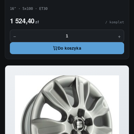
16" · 5x100 · ET30
1 524,40
zł
/ komplet
−
+
Do koszyka