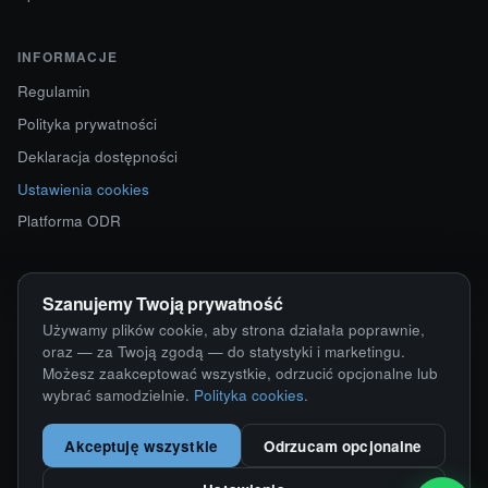
INFORMACJE
Regulamin
Polityka prywatności
Deklaracja dostępności
Ustawienia cookies
Platforma ODR
KONTAKT
Szanujemy Twoją prywatność
ul. Starokościelna 12
Używamy plików cookie, aby strona działała poprawnie,
63-750 Sulmierzyce
oraz — za Twoją zgodą — do statystyki i marketingu.
Możesz zaakceptować wszystkie, odrzucić opcjonalne lub
792 171 171 · 791 110 055
wybrać samodzielnie.
Polityka cookies
.
alumy@alugum.pl
Akceptuję wszystkie
Odrzucam opcjonalne