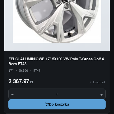
FELGI ALUMINIOWE 17" 5X100 VW Polo T-Cross Golf 4
Bora ET43
17" · 5x100 · ET43
2 367,97
zł
/ komplet
−
+
Do koszyka