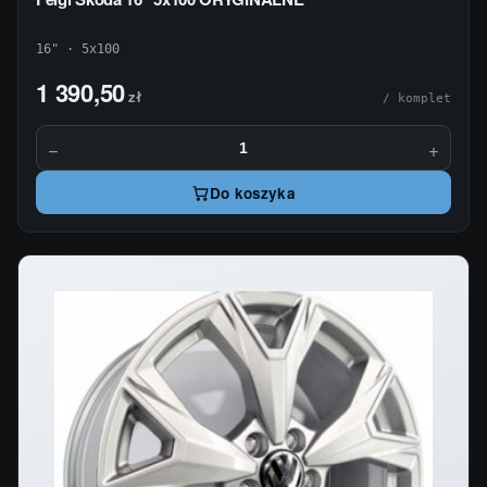
16" · 5x100
1 390,50
zł
/ komplet
−
+
Do koszyka