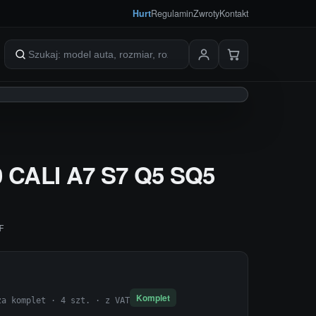
Hurt
Regulamin
Zwroty
Kontakt
Szukaj produktów
20 CALI A7 S7 Q5 SQ5
F
Komplet
za komplet · 4 szt. · z VAT