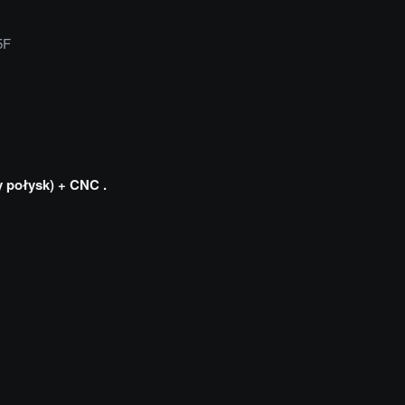
5F
 połysk) + CNC .