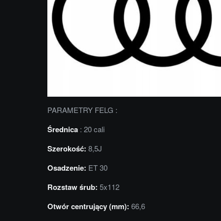
PARAMETRY FELG :
Średnica
: 20 cali
Szerokość:
8,5J
Osadzenie:
ET 30
Rozstaw śrub:
5x112
Otwór centrujący (mm):
66,6