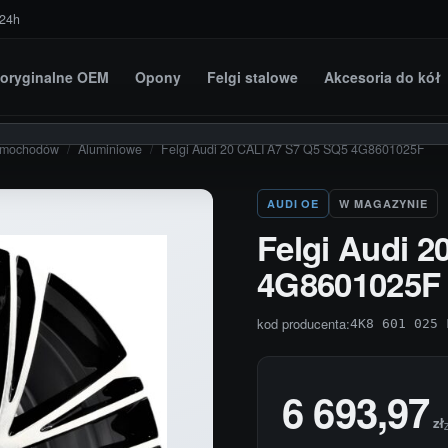
 24h
i oryginalne OEM
Opony
Felgi stalowe
Akcesoria do kół
amochodów
/
Aluminiowe
/
Felgi Audi 20 CALI A7 S7 Q5 SQ5 4G8601025F
AUDI OE
W MAGAZYNIE
Felgi Audi 
4G8601025F
kod producenta:
4K8 601 025 
6 693,97
zł