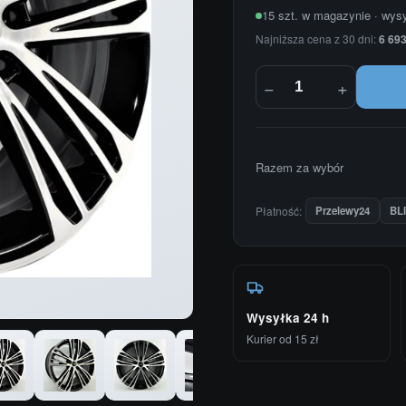
15 szt. w magazynie · wys
Najniższa cena z 30 dni:
6 693
−
+
Razem za wybór
Płatność:
Przelewy24
BL
Wysyłka 24 h
Kurier od 15 zł