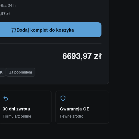
yłka 24 h
,97 zł
Dodaj komplet do koszyka
6693,97 zł
IK
Za pobraniem
30 dni zwrotu
Gwarancja OE
Formularz online
Pewne źródło