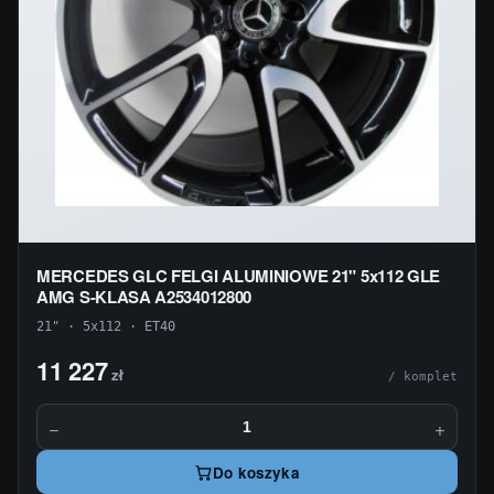
MERCEDES GLC FELGI ALUMINIOWE 21" 5x112 GLE
AMG S-KLASA A2534012800
21" · 5x112 · ET40
11 227
zł
/ komplet
−
+
Do koszyka