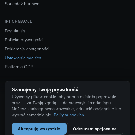
Sprzedaż hurtowa
INFORMACJE
Regulamin
Polityka prywatności
Deklaracja dostępności
Ustawienia cookies
Platforma ODR
KONTAKT
Szanujemy Twoją prywatność
ul. Starokościelna 12
Używamy plików cookie, aby strona działała poprawnie,
63-750 Sulmierzyce
oraz — za Twoją zgodą — do statystyki i marketingu.
Możesz zaakceptować wszystkie, odrzucić opcjonalne lub
792 171 171 · 791 110 055
wybrać samodzielnie.
Polityka cookies
.
alumy@alugum.pl
Akceptuję wszystkie
Odrzucam opcjonalne