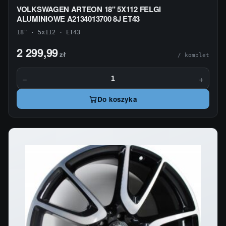
VOLKSWAGEN ARTEON 18" 5X112 FELGI
ALUMINIOWE A2134013700 8J ET43
18" · 5x112 · ET43
2 299,99
zł
/ komplet
−
+
Do koszyka