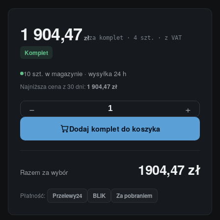
1 904,47
zł
za komplet · 4 szt. · z VAT
Komplet
10 szt. w magazynie · wysyłka 24 h
Najniższa cena z 30 dni:
1 904,47 zł
−
+
Dodaj komplet do koszyka
1904,47 zł
Razem za wybór
Płatność:
Przelewy24
BLIK
Za pobraniem