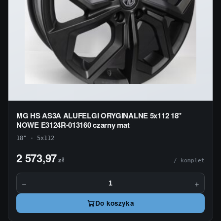
MG HS AS3A ALUFELGI ORYGINALNE 5x112 18"
NOWE E3124R-013160 czarny mat
18" · 5x112
2 573,97
zł
/ komplet
−
+
Do koszyka