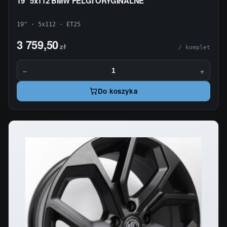
19" 5x112 BMW FELGI ORYGINALNE
19" · 5x112 · ET25
3 759,50
zł
/ komplet
−
+
Do koszyka