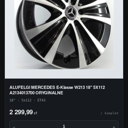
ALUFELGI MERCEDES E-Klasse W213 18" 5X112
A2134013700 ORYGINALNE
18" · 5x112 · ET43
2 299,99
zł
/ komplet
−
+