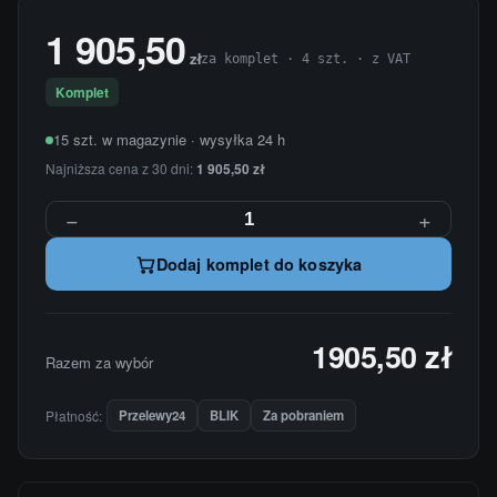
1 905,50
zł
za komplet · 4 szt. · z VAT
Komplet
15 szt. w magazynie · wysyłka 24 h
Najniższa cena z 30 dni:
1 905,50 zł
−
+
Dodaj komplet do koszyka
1905,50 zł
Razem za wybór
Płatność:
Przelewy24
BLIK
Za pobraniem