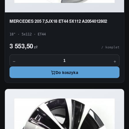
MERCEDES 205 7,5JX18 ET44 5X112 A2054012802
18" · 5x112 · ET44
3 553,50
zł
/ komplet
−
+
Do koszyka