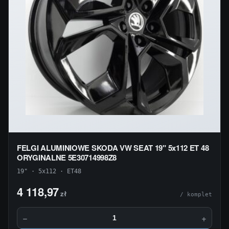
FELGI ALUMINIOWE SKODA VW SEAT 19" 5x112 ET 48
ORYGINALNE 5E30714998Z8
19" · 5x112 · ET48
4 118,97
zł
/ komplet
−
+