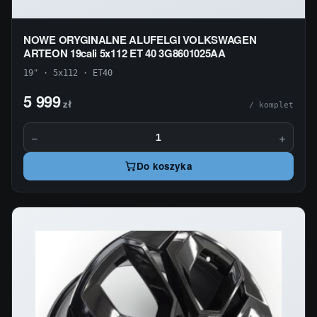
NOWE ORYGINALNE ALUFELGI VOLKSWAGEN
ARTEON 19cali 5x112 ET 40 3G8601025AA
19" · 5x112 · ET40
5 999
zł
/ komplet
−
+
Do koszyka