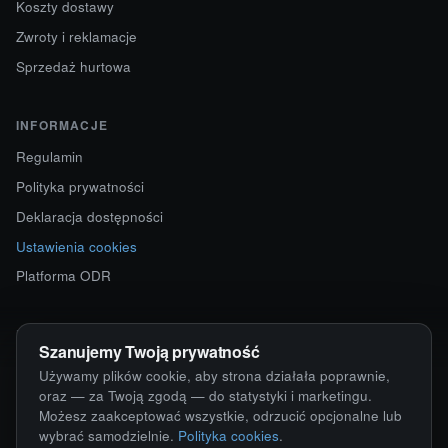
Koszty dostawy
Zwroty i reklamacje
Sprzedaż hurtowa
INFORMACJE
Regulamin
Polityka prywatności
Deklaracja dostępności
Ustawienia cookies
Platforma ODR
KONTAKT
Szanujemy Twoją prywatność
ul. Starokościelna 12
Używamy plików cookie, aby strona działała poprawnie,
63-750 Sulmierzyce
oraz — za Twoją zgodą — do statystyki i marketingu.
Możesz zaakceptować wszystkie, odrzucić opcjonalne lub
792 171 171 · 791 110 055
wybrać samodzielnie.
Polityka cookies
.