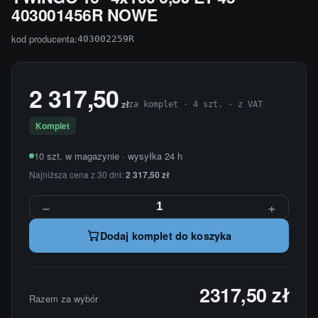
403001456R NOWE
kod producenta:
403002259R
2 317,50
zł
za komplet · 4 szt. · z VAT
Komplet
10 szt. w magazynie · wysyłka 24 h
Najniższa cena z 30 dni:
2 317,50 zł
−
+
Dodaj komplet do koszyka
2317,50 zł
Razem za wybór