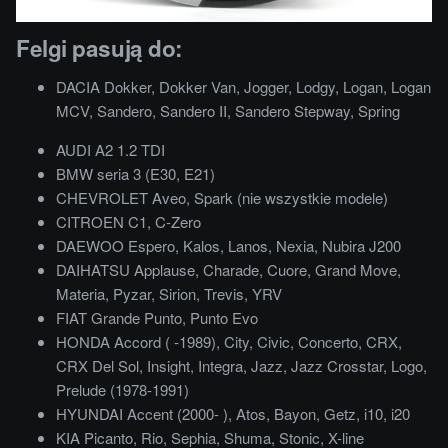
Felgi pasują do:
DACIA Dokker, Dokker Van, Jogger, Lodgy, Logan, Logan
MCV, Sandero, Sandero II, Sandero Stepway, Spring
AUDI A2 1.2 TDI
BMW seria 3 (E30, E21)
CHEVROLET Aveo, Spark (nie wszystkie modele)
CITROEN C1, C-Zero
DAEWOO Espero, Kalos, Lanos, Nexia, Nubira J200
DAIHATSU Applause, Charade, Cuore, Grand Move,
Materia, Pyzar, Sirion, Trevis, YRV
FIAT Grande Punto, Punto Evo
HONDA Accord ( -1989), City, Civic, Concerto, CRX,
CRX Del Sol, Insight, Integra, Jazz, Jazz Crosstar, Logo,
Prelude (1978-1991)
HYUNDAI Accent (2000- ), Atos, Bayon, Getz, i10, i20
KIA Picanto, Rio, Sephia, Shuma, Stonic, X-line