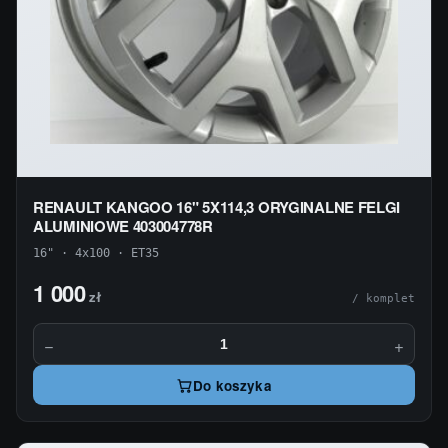
RENAULT KANGOO 16" 5X114,3 ORYGINALNE FELGI
ALUMINIOWE 403004778R
16" · 4x100 · ET35
1 000
zł
/ komplet
−
+
Do koszyka