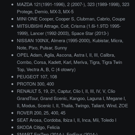
MAZDA 121(1991-1996), 2 (2007-), 323 (1989-1998), 323
Protege, Demio, MX-3, MX-5
MINI ONE Cooper, Cooper S, Clubman, Cabrio, Coupe
MITSUBISHI Attrage, Colt, Crisma (1.6i-1.9TD 1995-
1999), Lancer (1992-2003), Space Star (2013-)
NISSAN 100NX, Almera (1995-2000), Kubistar, Micra,
Note, Pixo, Pulsar, Sunny
OPEL Adam, Agila, Ascona, Astra I, II, III, Calibra,
Combo, Corsa, Kadett, Karl, Meriva, Tigra, Tigra Twin
Top, Vectra A, B, C (4 otowry)
PEUGEOT 107, 108
PROTON 300, 400
RENAULT 5, 19, 21, Captur, Clio I, II, III, IV, V, Clio
GrandTour, Grand Scenic, Kangoo, Laguna I, Megane I,
II, Modus, Scenic I, II, Thalia, Twingo, Taliant, Wind, ZOE
ROVER 200, 25, 400, 45
SEAT Arosa, Cordoba, Ibiza I, II, Inca, Mii, Toledo I
SKODA Citigo, Felicia
SMART ForTwo (2014-), ForFour (2014-)