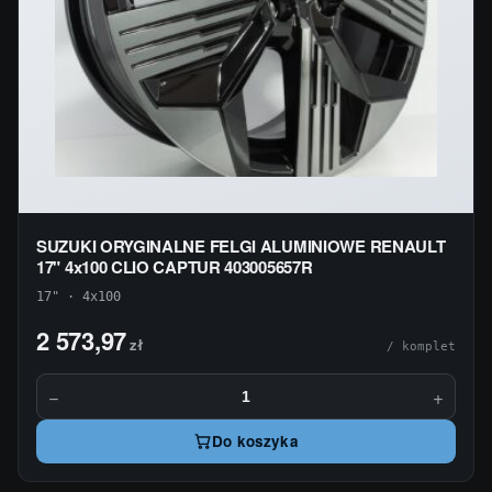
SUZUKI ORYGINALNE FELGI ALUMINIOWE RENAULT
17" 4x100 CLIO CAPTUR 403005657R
17" · 4x100
2 573,97
zł
/ komplet
−
+
Do koszyka