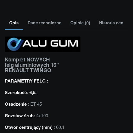
Opis
Dane techniczne
Opinie (0)
Historia cen
Komplet NOWYCH
felg aluminiowych 16"
RENAULT TWINGO
PARAMETRY FELG :
Szerokość: 6,5
J
Osadzenie
: ET 45
Rozstaw śrub:
4x100
Otwór centrujący (mm)
: 60,1