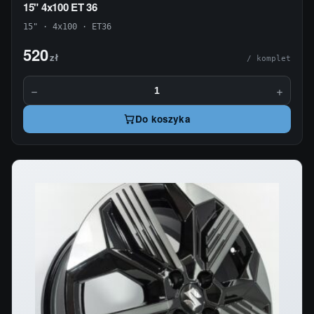
15" 4x100 ET 36
15" · 4x100 · ET36
520
zł
/ komplet
−
+
Do koszyka