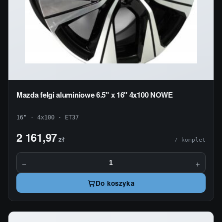
Mazda felgi aluminiowe 6.5" x 16" 4x100 NOWE
16" · 4x100 · ET37
2 161,97
zł
/ komplet
−
+
Do koszyka