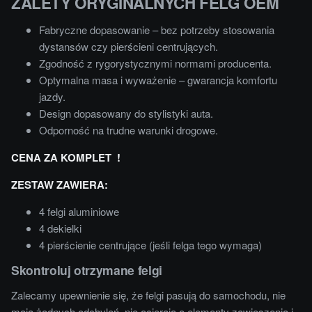
ZALETY ORYGINALNYCH FELG OEM
Fabryczne dopasowanie – bez potrzeby stosowania
dystansów czy pierścieni centrujących.
Zgodność z rygorystycznymi normami producenta.
Optymalna masa i wyważenie – gwarancja komfortu
jazdy.
Design dopasowany do stylistyki auta.
Odporność na trudne warunki drogowe.
CENA ZA KOMPLET !
ZESTAW ZAWIERA:
4 felgi aluminiowe
4 dekielki
4 pierścienie centrujące (jeśli felga tego wymaga)
Skontroluj otrzymane felgi
Zalecamy upewnienie się, że felgi pasują do samochodu, nie
mają żadnych odchyleń, nie ocierają o elementy zawieszenia i