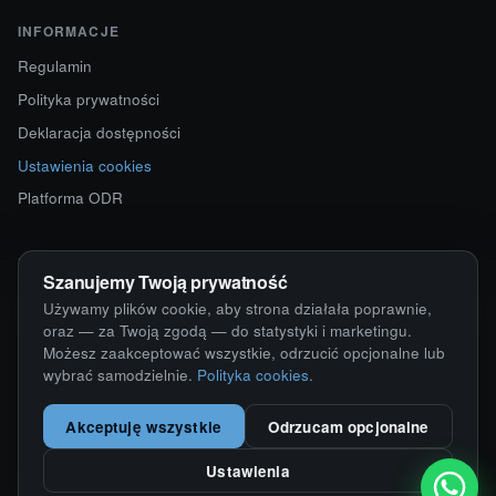
INFORMACJE
Regulamin
Polityka prywatności
Deklaracja dostępności
Ustawienia cookies
Platforma ODR
KONTAKT
Szanujemy Twoją prywatność
ul. Starokościelna 12
Używamy plików cookie, aby strona działała poprawnie,
63-750 Sulmierzyce
oraz — za Twoją zgodą — do statystyki i marketingu.
Możesz zaakceptować wszystkie, odrzucić opcjonalne lub
792 171 171 · 791 110 055
wybrać samodzielnie.
Polityka cookies
.
alumy@alugum.pl
Akceptuję wszystkie
Odrzucam opcjonalne
Ustawienia
© 2026 ALU-GUM Sławomir Wizner · NIP 6211676163