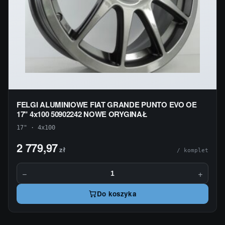
FELGI ALUMINIOWE FIAT GRANDE PUNTO EVO OE
17" 4x100 50902242 NOWE ORYGINAŁ
17" · 4x100
2 779,97
zł
/ komplet
−
+
Do koszyka