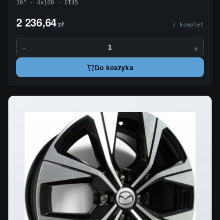
16" · 4x100 · ET45
2 236,64
zł
/ komplet
−
+
Do koszyka