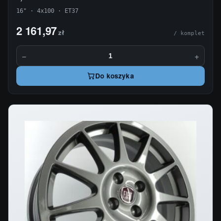
16" · 4x100 · ET37
2 161,97
zł
/ komplet
−
+
Do koszyka