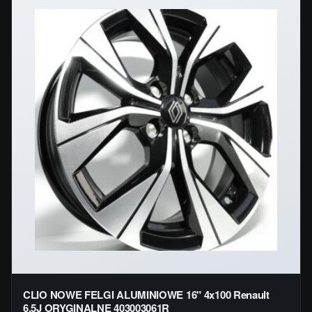
CLIO NOWE FELGI ALUMINIOWE 16" 4x100 Renault
6,5J ORYGINALNE 403003061R