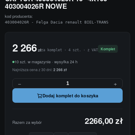
403004026R NOWE
kod producenta:
403004026R - Felga Dacia renault BIEL-TRANS
2 266
Komplet
zł
za komplet · 4 szt. · z VAT
10 szt. w magazynie · wysyłka 24 h
Najniższa cena z 30 dni:
2 266 zł
−
+
Dodaj komplet do koszyka
2266,00 zł
Razem za wybór