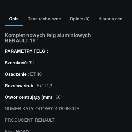
Opis
Dane techniczne
Opinie (0)
Historia cen
Komplet nowych felg aluminiowych
RENAULT 19"
PARAMETRY FELG :
Szerokość: 7
J
Osadzenie
: ET 40
Rozstaw śrub
: 5x114,3
Otwór centrujący (mm)
: 66,1
NUMER KATALOGOWY: 403005301R
PRODUCENT: RENAULT
Stan: NOWY