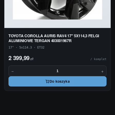
TOYOTA COROLLA AURIS RAV4 17" 5X114,3 FELGI
ALUMINIOWE TERGAN 403001967R
17" · 5x114.3 · ET32
2 399,99
zł
/ komplet
−
+
Do koszyka