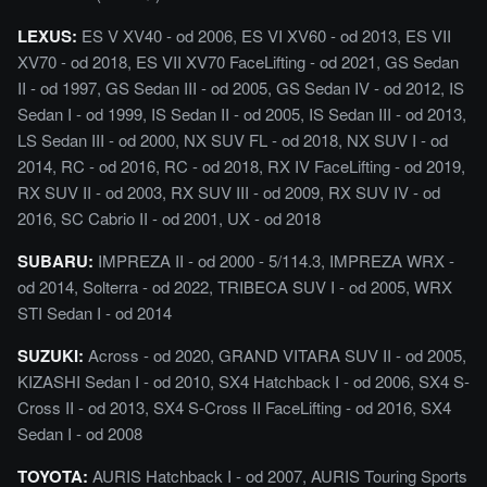
LEXUS:
ES V XV40 - od 2006, ES VI XV60 - od 2013, ES VII
XV70 - od 2018, ES VII XV70 FaceLifting - od 2021, GS Sedan
II - od 1997, GS Sedan III - od 2005, GS Sedan IV - od 2012, IS
Sedan I - od 1999, IS Sedan II - od 2005, IS Sedan III - od 2013,
LS Sedan III - od 2000, NX SUV FL - od 2018, NX SUV I - od
2014, RC - od 2016, RC - od 2018, RX IV FaceLifting - od 2019,
RX SUV II - od 2003, RX SUV III - od 2009, RX SUV IV - od
2016, SC Cabrio II - od 2001, UX - od 2018
SUBARU:
IMPREZA II - od 2000 - 5/114.3, IMPREZA WRX -
od 2014, Solterra - od 2022, TRIBECA SUV I - od 2005, WRX
STI Sedan I - od 2014
SUZUKI:
Across - od 2020, GRAND VITARA SUV II - od 2005,
KIZASHI Sedan I - od 2010, SX4 Hatchback I - od 2006, SX4 S-
Cross II - od 2013, SX4 S-Cross II FaceLifting - od 2016, SX4
Sedan I - od 2008
TOYOTA:
AURIS Hatchback I - od 2007, AURIS Touring Sports