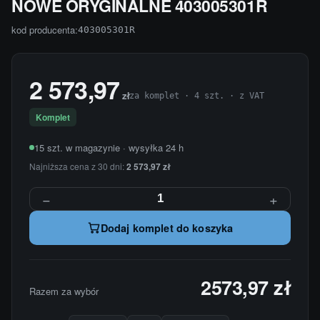
NOWE ORYGINALNE 403005301R
kod producenta:
403005301R
2 573,97
zł
za komplet · 4 szt. · z VAT
Komplet
15 szt. w magazynie · wysyłka 24 h
Najniższa cena z 30 dni:
2 573,97 zł
−
+
Dodaj komplet do koszyka
2573,97 zł
Razem za wybór