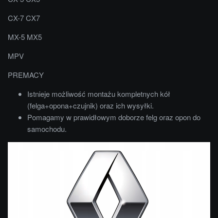
CX-7 CX7
MX-5 MX5
MPV
PREMACY
Istnieje możliwość montażu kompletnych kół
(felga+opona+czujnik) oraz ich wysyłki.
Pomagamy w prawidłowym doborze felg oraz opon do
samochodu.