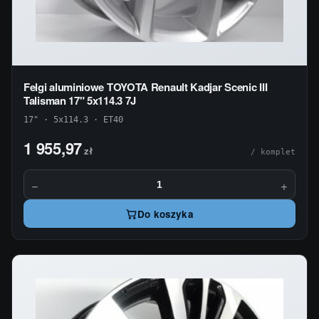
Felgi aluminiowe TOYOTA Renault Kadjar Scenic III
Talisman 17" 5x114.3 7J
17" · 5x114.3 · ET40
1 955,97
zł
/ komplet
−
+
Do koszyka