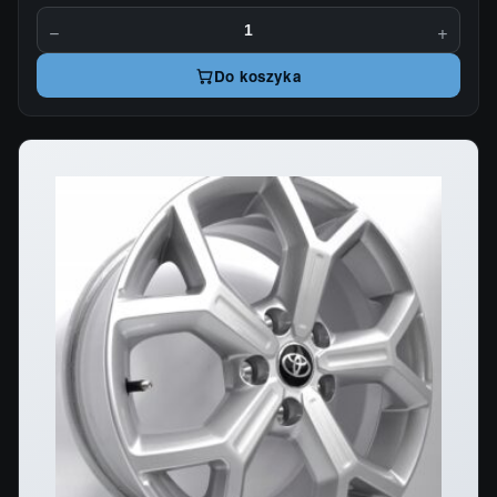
−
+
Do koszyka