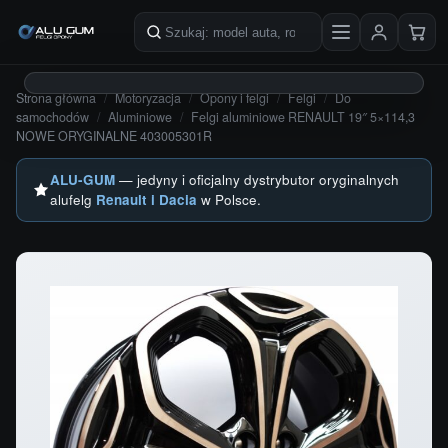
Przejdź do treści
Szukaj produktów
Strona główna
/
Motoryzacja
/
Opony i felgi
/
Felgi
/
Do
samochodów
/
Aluminiowe
/
Felgi aluminiowe RENAULT 19″ 5×114,3
NOWE ORYGINALNE 403005301R
ALU-GUM
— jedyny i oficjalny dystrybutor oryginalnych
alufelg
Renault i Dacia
w Polsce.