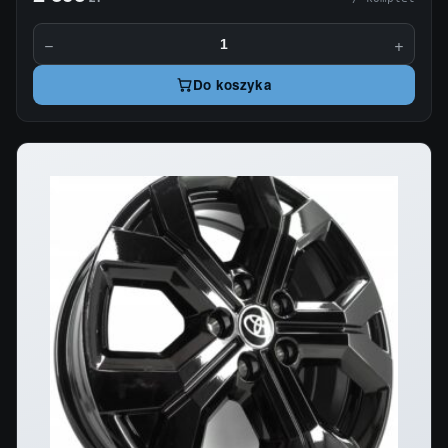
−
+
Do koszyka