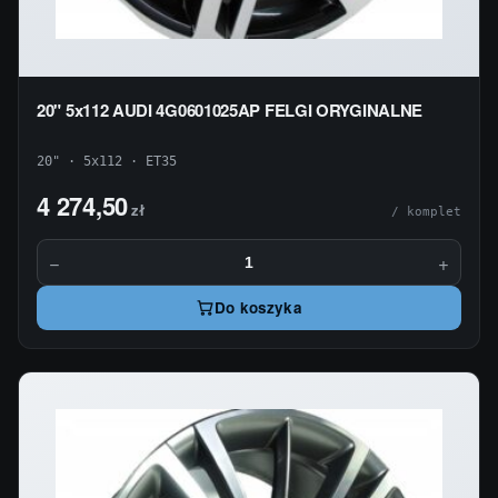
20" 5x112 AUDI 4G0601025AP FELGI ORYGINALNE
20" · 5x112 · ET35
4 274,50
zł
/ komplet
−
+
Do koszyka