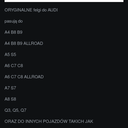
ORYGINALNE felgi do AUDI
pasują do
A4 B8 B9
A4 B8 B9 ALLROAD
A5 S5
A6 C7 C8
A6 C7 C8 ALLROAD
A7 S7
A8 S8
Q3, Q5, Q7
ORAZ DO INNYCH POJAZDÓW TAKICH JAK