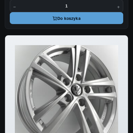
−
+
Do koszyka