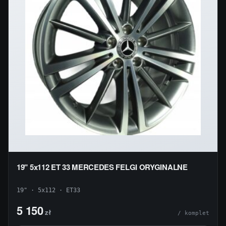
19" 5x112 ET 33 MERCEDES FELGI ORYGINALNE
19" · 5x112 · ET33
5 150
zł
/ komplet