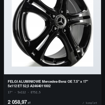
FELGI ALUMINIOWE Mercedes-Benz OE 7.5" x 17"
5x112 ET 52,5 A2464011002
17" · 5x112 · ET52,5
2 058,97
zł
/ komplet