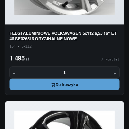
FELGI ALUMINIOWE VOLKSWAGEN 5x112 6,5J 16'' ET
46 SE026516 ORYGINALNE NOWE
16" · 5x112
1 495
zł
/ komplet
−
+
Do koszyka