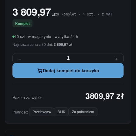
3 809,97
zł
za komplet · 4 szt. · z VAT
Komplet
10 szt. w magazynie · wysyłka 24 h
Najniższa cena z 30 dni:
3 809,97 zł
−
+
Dodaj komplet do koszyka
3809,97 zł
Razem za wybór
Płatność:
Przelewy24
BLIK
Za pobraniem