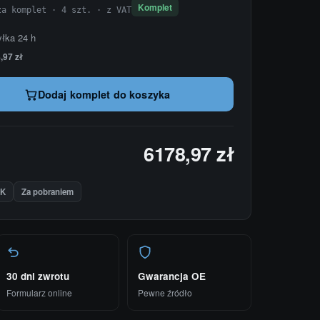
Komplet
za komplet · 4 szt. · z VAT
yłka 24 h
,97 zł
Dodaj komplet do koszyka
6178,97 zł
IK
Za pobraniem
30 dni zwrotu
Gwarancja OE
Formularz online
Pewne źródło