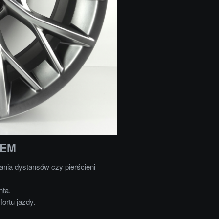
OEM
nia dystansów czy pierścieni
nta.
ortu jazdy.