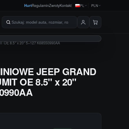
Hurt
Regulamin
Zwroty
Kontakt
PL
PLN
Szukaj produktów
 OE 8.5″ x 20″ 5×127 K68550990AA
MINIOWE JEEP GRAND
MIT OE 8.5" x 20"
50990AA