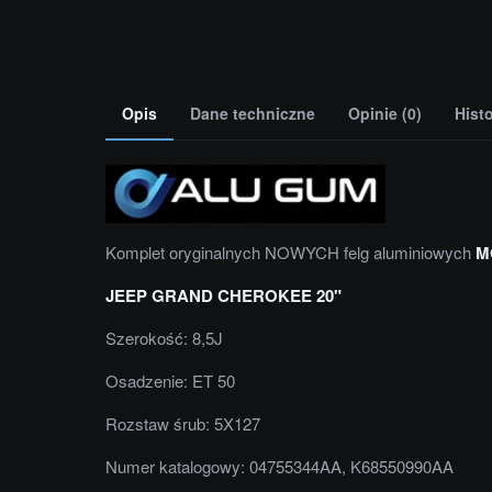
Opis
Dane techniczne
Opinie (0)
Hist
Komplet oryginalnych NOWYCH felg aluminiowych
M
JEEP GRAND CHEROKEE 20"
Szerokość: 8,5J
Osadzenie: ET 50
Rozstaw śrub: 5X127
Numer katalogowy: 04755344AA, K68550990AA