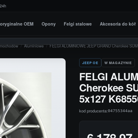
 24h
i oryginalne OEM
Opony
Felgi stalowe
Akcesoria do kół
amochodów
/
Aluminiowe
/
FELGI ALUMINIOWE JEEP GRAND Cherokee SUMIT
JEEP OE
W MAGAZYNIE
FELGI ALU
Cherokee SU
5x127 K685
kod producenta:
04755344aa
6 178,97