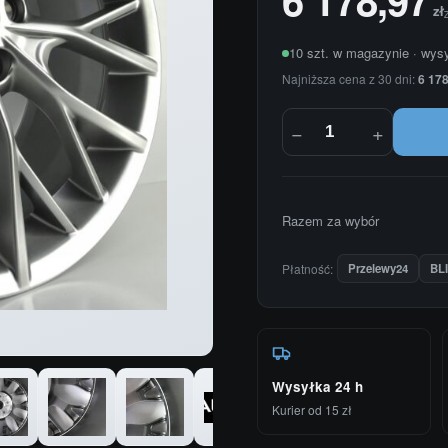
zł
10 szt. w magazynie · wys
Najniższa cena z 30 dni:
6 178
−
+
Razem za wybór
Płatność:
Przelewy24
BL
Wysyłka 24 h
Kurier od 15 zł