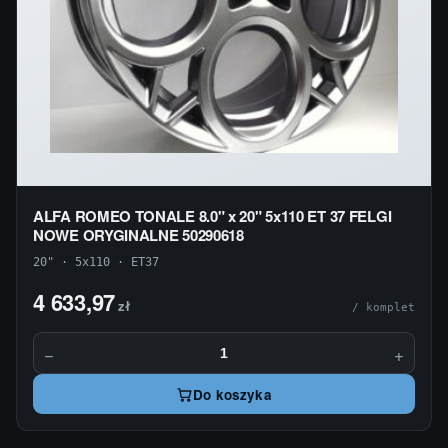
ALFA ROMEO TONALE 8.0" x 20" 5x110 ET 37 FELGI
NOWE ORYGINALNE 50290618
20" · 5x110 · ET37
4 633,97
zł
/ komplet
−
+
Do koszyka