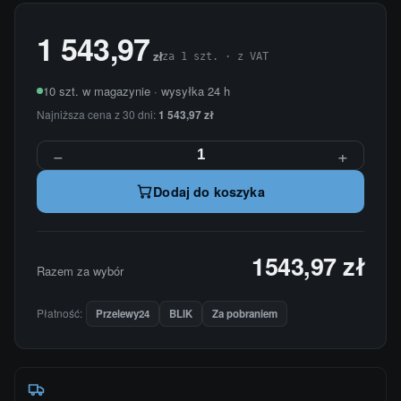
1 543,97
zł
za 1 szt. · z VAT
10 szt. w magazynie · wysyłka 24 h
Najniższa cena z 30 dni:
1 543,97 zł
−
+
Dodaj do koszyka
1543,97 zł
Razem za wybór
Płatność:
Przelewy24
BLIK
Za pobraniem