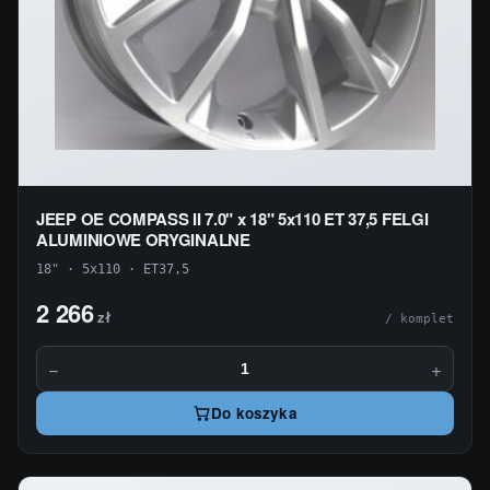
JEEP OE COMPASS II 7.0" x 18" 5x110 ET 37,5 FELGI
ALUMINIOWE ORYGINALNE
18" · 5x110 · ET37,5
2 266
zł
/ komplet
−
+
Do koszyka