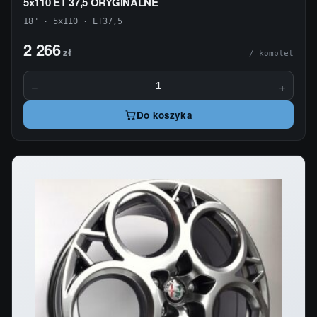
5x110 ET 37,5 ORYGINALNE
18" · 5x110 · ET37,5
2 266
zł
/ komplet
−
+
Do koszyka