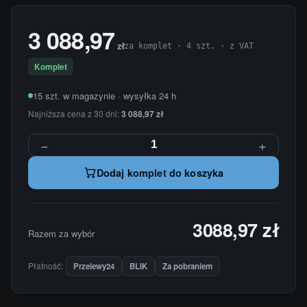
3 088,97
zł
za komplet · 4 szt. · z VAT
Komplet
15 szt. w magazynie · wysyłka 24 h
Najniższa cena z 30 dni:
3 088,97 zł
−
+
Dodaj komplet do koszyka
3088,97 zł
Razem za wybór
Płatność:
Przelewy24
BLIK
Za pobraniem