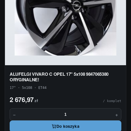
ALUFELGI VIVARO C OPEL 17" 5x108 9847065380
ORYGINALNE!
17" · 5x108 · ET44
2 676,97
zł
/ komplet
−
+
Do koszyka