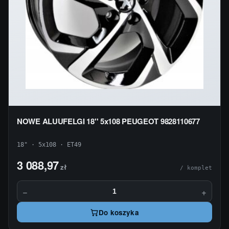
NOWE ALUUFELGI 18'' 5x108 PEUGEOT 9828110677
18" · 5x108 · ET49
3 088,97
zł
/ komplet
−
+
Do koszyka