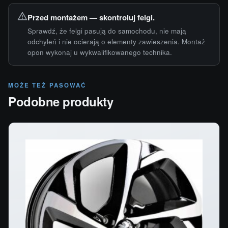
Przed montażem — skontroluj felgi.
Sprawdź, że felgi pasują do samochodu, nie mają
odchyleń i nie ocierają o elementy zawieszenia. Montaż
opon wykonaj u wykwalifikowanego technika.
MOŻE TEŻ PASOWAĆ
Podobne produkty