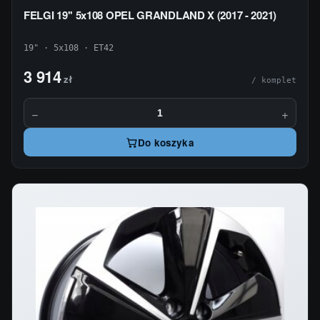
FELGI 19'' 5x108 OPEL GRANDLAND X (2017 - 2021)
19" · 5x108 · ET42
3 914
zł
/ komplet
−
+
Do koszyka